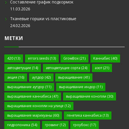
Составление график подкормок
11.03.2026
Тканевые горшки vs пластиковые
24.02.2026
МЕТКИ
420
(13)
errors seeds
(13)
GrowBox
(21)
Каннабис
(40)
автоцветущие
(14)
автоцветущие сорта
(24)
азот
(21)
акция
(16)
аутдор
(42)
выращивание
(41)
выращивание аутдор
(11)
выращивание индор
(11)
выращивание каннабиса
(47)
выращивание конопли
(30)
выращивание конопли на улице
(12)
выращивание марихуаны
(60)
генетика каннабиса
(13)
гидропоника
(54)
гровинг
(12)
гроубокс
(17)