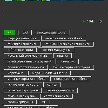
194
Tags
cbd
автоцветущие сорта
будущее каннабиса
выращивание каннабиса
генетика каннабиса
генная инженерия каннабиса
гибридные сорта
гровинг марихуаны
идеальный сорт марихуаны
индика
какой сорт каннабиса лучший
Каннабис
лучшие сорта каннабиса
лучшие сорта марихуаны
марихуана
медицинский каннабис
мощные сорта каннабиса
новый сорт каннабиса
психоактивные сорта
сатива
селекция марихуаны
семена каннабиса
семена марихуаны
сорта каннабиса
сорта марихуаны
тгк
универсальный сорт каннабиса