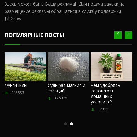
Здесь может быть Ваша реклама!!! Для подачи заявки на
размещение рекламы обращаться в службу поддержки
JahGrow.
ПОПУЛЯРНЫЕ ПОСТЫ
Ч
Фунгициды
Сульфат магния и
Чем удобрять
м
кальций
коноплю в
«
243553
домашних
О
176379
условиях?
п
67332