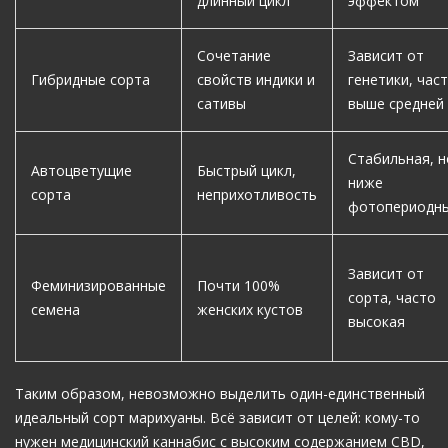
длинный цикл
эффектом
Сочетание
Зависит от
Гибридные сорта
свойств индики и
генетики, час
сативы
выше средней
Стабильная, н
Автоцветущие
Быстрый цикл,
ниже
сорта
неприхотливость
фотопериодн
Зависит от
Феминизированные
Почти 100%
сорта, часто
семена
женских кустов
высокая
Таким образом, невозможно выделить один-единственный
идеальный сорт марихуаны. Всё зависит от целей: кому-то
нужен медицинский каннабис с высоким содержанием CBD,