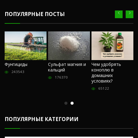
ПОПУЛЯРНЫЕ ПОСТЫ
Ч
Фунгициды
Сульфат магния и
Чем удобрять
м
кальций
коноплю в
«
243543
домашних
О
176370
условиях?
п
65122
ПОПУЛЯРНЫЕ КАТЕГОРИИ