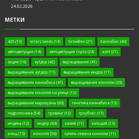
24.02.2026
МЕТКИ
420
(13)
errors seeds
(13)
GrowBox
(21)
Каннабис
(40)
автоцветущие
(14)
автоцветущие сорта
(24)
азот
(21)
акция
(16)
аутдор
(42)
выращивание
(41)
выращивание аутдор
(11)
выращивание индор
(11)
выращивание каннабиса
(47)
выращивание конопли
(30)
выращивание конопли на улице
(12)
выращивание марихуаны
(60)
генетика каннабиса
(13)
гидропоника
(54)
гровинг
(12)
гроубокс
(17)
индика
(12)
индор
(64)
калий
(11)
кальций
(13)
клещ
(10)
конопля
(56)
купить семена конопли
(11)