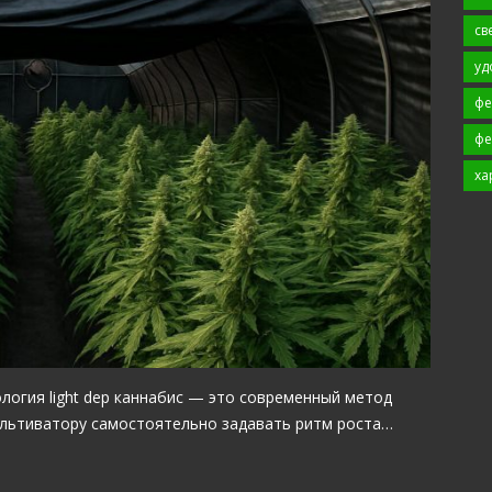
св
уд
фе
фе
ха
логия light dep каннабис — это современный метод
льтиватору самостоятельно задавать ритм роста…