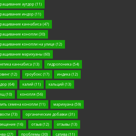
ращивание аутдор
(11)
ращивание индор
(11)
ращивание каннабиса
(47)
ращивание конопли
(30)
ращивание конопли на улице
(12)
ращивание марихуаны
(60)
нетика каннабиса
(13)
гидропоника
(54)
овинг
(12)
гроубокс
(17)
индика
(12)
дор
(64)
калий
(11)
кальций
(13)
ещ
(10)
конопля
(56)
пить семена конопли
(11)
марихуана
(59)
вости
(73)
органические добавки
(31)
вещение
(16)
отзыв
(12)
отзывы
(13)
чва
(27)
проблемы
(30)
сатива
(11)