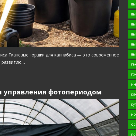
вы
вы
вы
вы
вы
вы
иса Тканевые горшки для каннабиса — это современное
у развитию…
ге
гр
ин
ля управления фотопериодом
кл
ку
но
ос
по