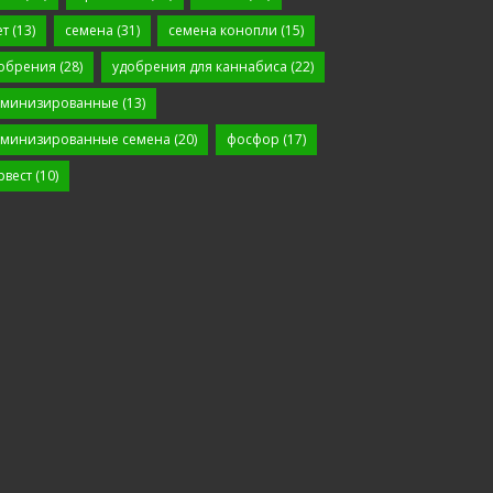
ет
(13)
семена
(31)
семена конопли
(15)
обрения
(28)
удобрения для каннабиса
(22)
минизированные
(13)
минизированные семена
(20)
фосфор
(17)
рвест
(10)