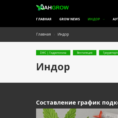
ГЛАВНАЯ
GROW NEWS
ИНДОР
АУ
Главная
Индор
DWC | Гидропоника
Вентиляция
Гроурепор
Индор
Составление график под