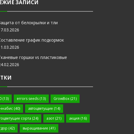
ЕЖИЕ ЗАПИСИ
Защита от белокрылки и тли
17.03.2026
Составление график подкормок
11.03.2026
Тканевые горшки vs пластиковые
24.02.2026
ЕТКИ
0
(13)
errors seeds
(13)
GrowBox
(21)
ннабис
(40)
автоцветущие
(14)
тоцветущие сорта
(24)
азот
(21)
акция
(16)
тдор
(42)
выращивание
(41)