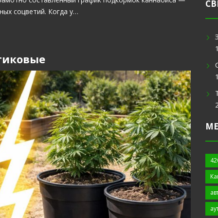
СВ
ных соцветий. Когда у…
тиковые
М
42
Ка
ав
ау