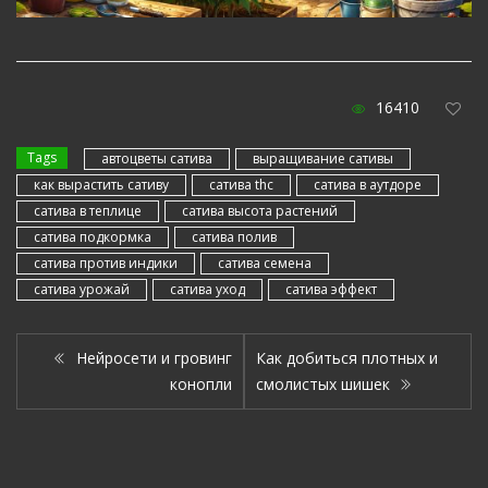
16410
Tags
автоцветы сатива
выращивание сативы
как вырастить сативу
сатива thc
сатива в аутдоре
сатива в теплице
сатива высота растений
сатива подкормка
сатива полив
сатива против индики
сатива семена
сатива урожай
сатива уход
сатива эффект
Нейросети и гровинг
Как добиться плотных и
конопли
смолистых шишек