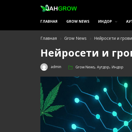
ГЛАВНАЯ
GROW NEWS
ИНДОР
АУ
Главная
Grow News
Нейросети и грови
Нейросети и гро
,
,
admin
Grow News
Аутдор
Индор