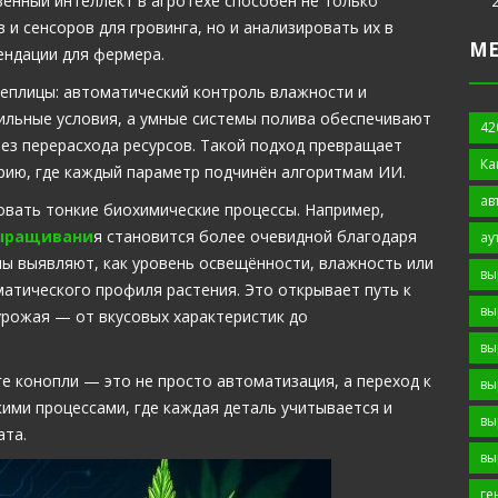
венный интеллект в агротехе способен не только
и сенсоров для гровинга, но и анализировать их в
М
ендации для фермера.
еплицы: автоматический контроль влажности и
льные условия, а умные системы полива обеспечивают
42
ез перерасхода ресурсов. Такой подход превращает
Ка
ию, где каждый параметр подчинён алгоритмам ИИ.
ав
овать тонкие биохимические процессы. Например,
выращивани
я становится более очевидной благодаря
ау
мы выявляют, как уровень освещённости, влажность или
вы
атического профиля растения. Это открывает путь к
вы
рожая — от вкусовых характеристик до
вы
е конопли — это не просто автоматизация, а переход к
вы
ими процессами, где каждая деталь учитывается и
вы
ата.
вы
ге