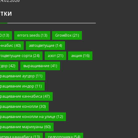
24.02.2026
ЕТКИ
0
(13)
errors seeds
(13)
GrowBox
(21)
ннабис
(40)
автоцветущие
(14)
тоцветущие сорта
(24)
азот
(21)
акция
(16)
тдор
(42)
выращивание
(41)
ращивание аутдор
(11)
ращивание индор
(11)
ращивание каннабиса
(47)
ращивание конопли
(30)
ращивание конопли на улице
(12)
ращивание марихуаны
(60)
нетика каннабиса
(13)
гидропоника
(54)