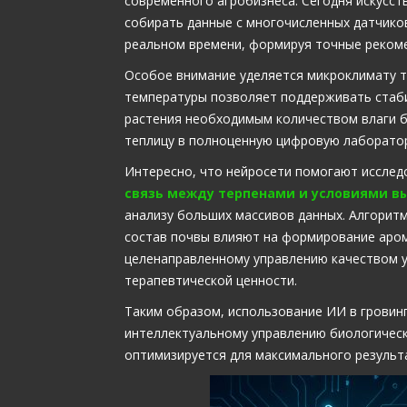
современного агробизнеса. Сегодня искусст
собирать данные с многочисленных датчиков 
реальном времени, формируя точные реком
Особое внимание уделяется микроклимату т
температуры позволяет поддерживать стаби
растения необходимым количеством влаги б
теплицу в полноценную цифровую лаборатор
Интересно, что нейросети помогают исслед
связь между терпенами и условиями 
анализу больших массивов данных. Алгорит
состав почвы влияют на формирование аром
целенаправленному управлению качеством у
терапевтической ценности.
Таким образом, использование ИИ в гровинг
интеллектуальному управлению биологическ
оптимизируется для максимального результ