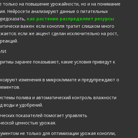
е только на повышение урожайности, но и на понимание
ния. Нейросети анализируют данные о питательных
предсказать,
как растение распределяет ресурсы
критически важен: если конопля тратит слишком много
жается; если же акцент сделан исключительно на рост,
реакций.
ИИ:
итмы заранее показывают, какие условия приведут к
ксируют изменения в микроклимате и предупреждают о
лементов.
истемы полива и автоматический контроль влажности
 воды и удобрений.
ческих показателей помогает управлять
ческой ценностью урожая.
рументом не только для оптимизации урожая конопли,