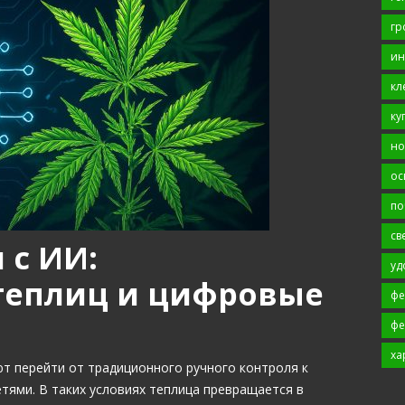
гр
ин
кл
ку
но
ос
по
св
 с ИИ:
уд
теплиц и цифровые
фе
фе
ха
т перейти от традиционного ручного контроля к
тями. В таких условиях теплица превращается в