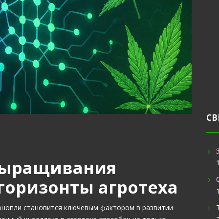
СВ
выращивания
горизонты агротеха
онопли становится ключевым фактором в развитии