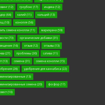
овинг
(12)
гроубокс
(17)
индика
(12)
дор
(64)
калий
(11)
кальций
(13)
ещ
(10)
конопля
(56)
пить семена конопли
(11)
марихуана
(59)
вости
(73)
органические добавки
(31)
вещение
(16)
отзыв
(12)
отзывы
(13)
чва
(27)
проблемы
(30)
сатива
(11)
ет
(13)
семена
(31)
семена конопли
(15)
обрения
(28)
удобрения для каннабиса
(22)
минизированные
(13)
минизированные семена
(20)
фосфор
(17)
рвест
(10)