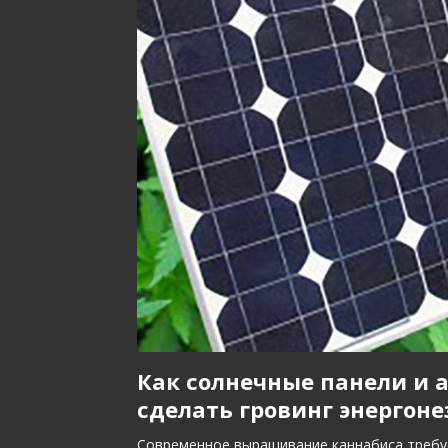
Как солнечные панели и 
сделать гровинг энерго
Современное выращивание каннабиса требуе