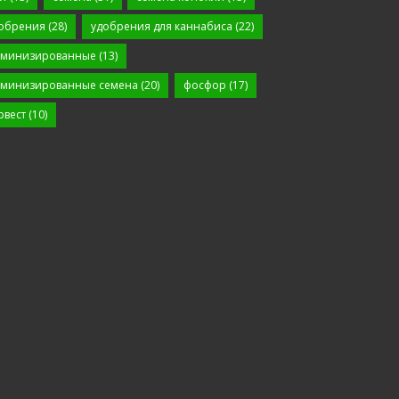
обрения
(28)
удобрения для каннабиса
(22)
минизированные
(13)
минизированные семена
(20)
фосфор
(17)
рвест
(10)