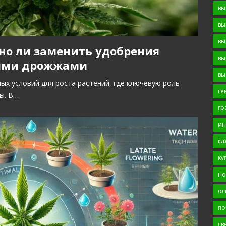
вы
вы
вы
но ли заменить удобрения
вы
ыми дрожжами
вы
ных условий для роста растений, где ключевую роль
ге
ы. В…
гр
ин
кл
ку
но
ос
по
св