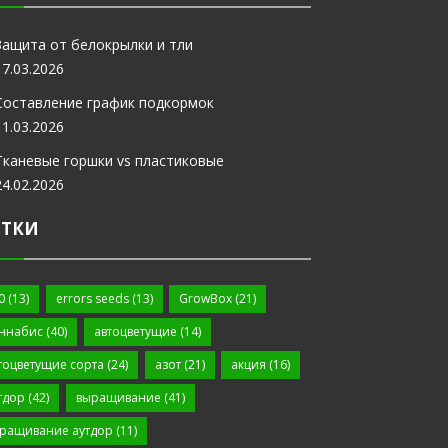
Защита от белокрылки и тли
17.03.2026
Составление график подкормок
11.03.2026
Тканевые горшки vs пластиковые
24.02.2026
ЕТКИ
0
(13)
errors seeds
(13)
GrowBox
(21)
ннабис
(40)
автоцветущие
(14)
тоцветущие сорта
(24)
азот
(21)
акция
(16)
тдор
(42)
выращивание
(41)
ращивание аутдор
(11)