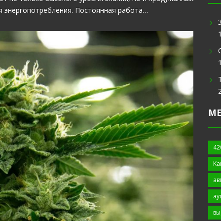
ся энергопотребления. Постоянная работа…
М
42
Ка
ав
ау
вы