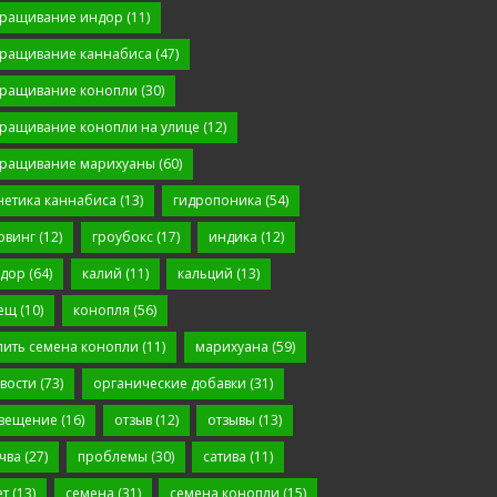
ращивание индор
(11)
ращивание каннабиса
(47)
ращивание конопли
(30)
ращивание конопли на улице
(12)
ращивание марихуаны
(60)
нетика каннабиса
(13)
гидропоника
(54)
овинг
(12)
гроубокс
(17)
индика
(12)
дор
(64)
калий
(11)
кальций
(13)
ещ
(10)
конопля
(56)
пить семена конопли
(11)
марихуана
(59)
вости
(73)
органические добавки
(31)
вещение
(16)
отзыв
(12)
отзывы
(13)
чва
(27)
проблемы
(30)
сатива
(11)
ет
(13)
семена
(31)
семена конопли
(15)