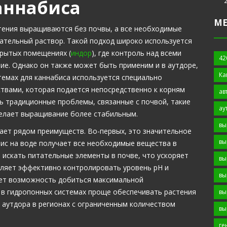
аннабиса
М
тения выращиваются без почвы, а все необходимые
ательный раствор. Такой подход широко используется
крытых помещениях (
индор
), где контроль над всеми
42
е. Однако он также может быть применим и в аутдоре,
Ка
темах для каннабиса используется специально
твами, которая подается непосредственно к корням
ав
ь традиционные проблемы, связанные с почвой, такие
ау
 делает выращивание более стабильным.
вы
ет рядом преимуществ. Во-первых, это значительное
вы
бис на воде получает все необходимые вещества в
 искать питательные элементы в почве, что ускоряет
вы
ляет эффективно контролировать уровень pH и
вы
ает возможность добиться максимальной
о в гидропонных системах проще обеспечивать растения
вы
 аутдора в регионах с ограниченным количеством
вы
ге