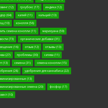
овинг
(12)
гроубокс
(17)
индика
(12)
дор
(64)
калий
(11)
кальций
(13)
ещ
(10)
конопля
(56)
пить семена конопли
(11)
марихуана
(59)
вости
(73)
органические добавки
(31)
вещение
(16)
отзыв
(12)
отзывы
(13)
чва
(27)
проблемы
(30)
сатива
(11)
ет
(13)
семена
(31)
семена конопли
(15)
обрения
(28)
удобрения для каннабиса
(22)
минизированные
(13)
минизированные семена
(20)
фосфор
(17)
рвест
(10)