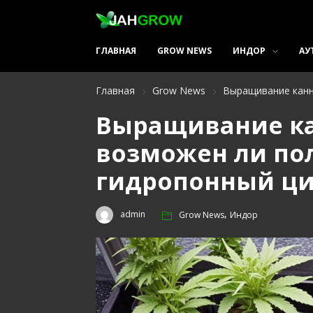
ГЛАВНАЯ
GROW NEWS
ИНДОР
АУ
Главная
Grow News
Выращивание канн
Выращивание ка
возможен ли по
гидропонный цик
,
admin
Grow News
Индор