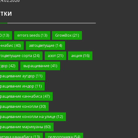
24.02.2026
ЕТКИ
0
(13)
errors seeds
(13)
GrowBox
(21)
ннабис
(40)
автоцветущие
(14)
тоцветущие сорта
(24)
азот
(21)
акция
(16)
тдор
(42)
выращивание
(41)
ращивание аутдор
(11)
ращивание индор
(11)
ращивание каннабиса
(47)
ращивание конопли
(30)
ращивание конопли на улице
(12)
ращивание марихуаны
(60)
нетика каннабиса
(13)
гидропоника
(54)