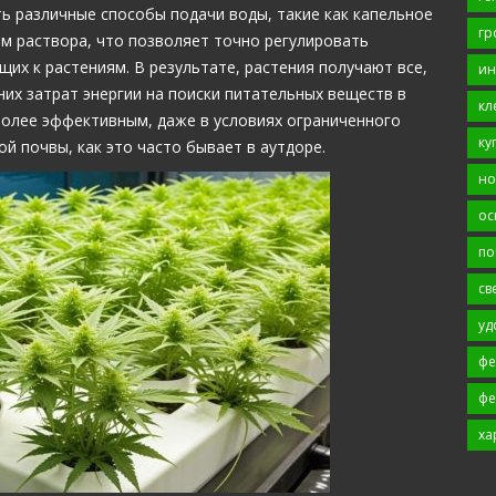
ь различные способы подачи воды, такие как капельное
гр
м раствора, что позволяет точно регулировать
их к растениям. В результате, растения получают все,
ин
них затрат энергии на поиски питательных веществ в
кл
более эффективным, даже в условиях ограниченного
ку
й почвы, как это часто бывает в аутдоре.
но
ос
по
св
уд
фе
фе
ха