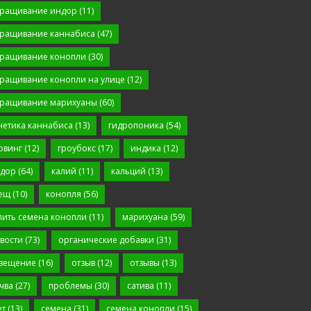
ращивание индор
(11)
ращивание каннабиса
(47)
ращивание конопли
(30)
ращивание конопли на улице
(12)
ращивание марихуаны
(60)
нетика каннабиса
(13)
гидропоника
(54)
овинг
(12)
гроубокс
(17)
индика
(12)
дор
(64)
калий
(11)
кальций
(13)
ещ
(10)
конопля
(56)
пить семена конопли
(11)
марихуана
(59)
вости
(73)
органические добавки
(31)
вещение
(16)
отзыв
(12)
отзывы
(13)
чва
(27)
проблемы
(30)
сатива
(11)
ет
(13)
семена
(31)
семена конопли
(15)