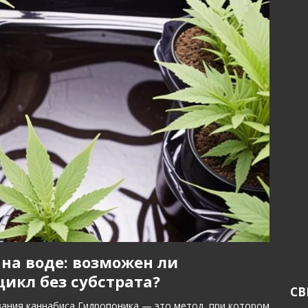
на воде: возможен ли
икл без субстрата?
СВ
ания каннабиса Гидропоника — это метод, при котором