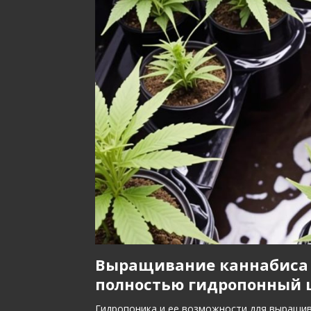
Выращивание каннабиса 
полностью гидропонный ц
Гидропоника и ее возможности для выращив