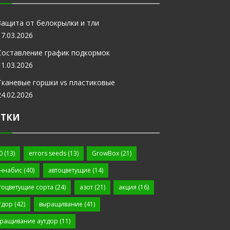
Защита от белокрылки и тли
17.03.2026
Составление график подкормок
11.03.2026
Тканевые горшки vs пластиковые
24.02.2026
ЕТКИ
0
(13)
errors seeds
(13)
GrowBox
(21)
ннабис
(40)
автоцветущие
(14)
тоцветущие сорта
(24)
азот
(21)
акция
(16)
тдор
(42)
выращивание
(41)
ращивание аутдор
(11)