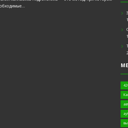
необходимые…
М
42
Ка
ав
ау
вы