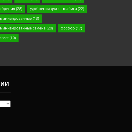
обрения
(28)
удобрения для каннабиса
(22)
минизированные
(13)
минизированные семена
(20)
фосфор
(17)
рвест
(10)
РИИ
Чем
удобрять
коноплю в