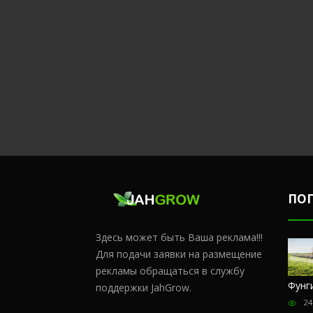
ПО
Здесь может быть Ваша реклама!!!
Для подачи заявки на размещение
рекламы обращаться в службу
Честный
Сульфат
Чем
Фунг
поддержки JahGrow.
обзор
магния и
удобрять
24
магазина
кальций
коноплю в