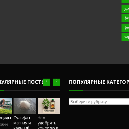
уд
фе
фе
ха
ПУЛЯРНЫЕ ПОСТЫ
ПОПУЛЯРНЫЕ КАТЕГО
Популярные
категории
Честный
ициды
Сульфат
Чем
Фунгициды
Сульфат
обзор
магния и
удобрять
магния и
3544
243544
магазина
кальций
коноплю в
кальций