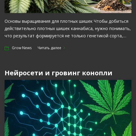
прогрессивному использованию конопли в разных сферах
жизнедеятельности человека, другие только на пути к
этому, но достоинства развития аграрного конопляного
Основы выращивания для плотных шишек Чтобы добиться
бизнеса очевидны.
действительно плотных шишек каннабиса, нужно понимать,
что результат формируется не только генетикой сорта,…
Смотрите также:
Выращивание конопли на улице
Grow News
Читать далее
Нейросети и гровинг конопли