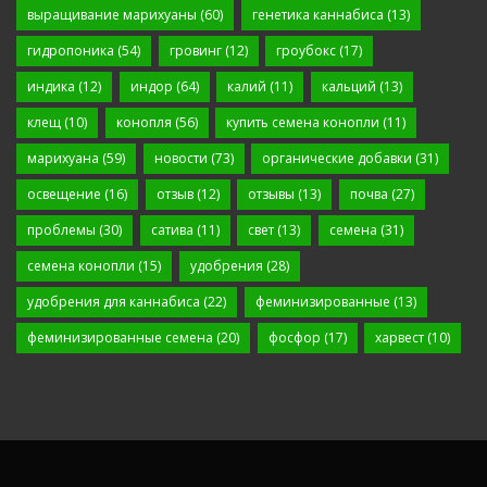
выращивание марихуаны
(60)
генетика каннабиса
(13)
гидропоника
(54)
гровинг
(12)
гроубокс
(17)
индика
(12)
индор
(64)
калий
(11)
кальций
(13)
клещ
(10)
конопля
(56)
купить семена конопли
(11)
марихуана
(59)
новости
(73)
органические добавки
(31)
освещение
(16)
отзыв
(12)
отзывы
(13)
почва
(27)
проблемы
(30)
сатива
(11)
свет
(13)
семена
(31)
семена конопли
(15)
удобрения
(28)
удобрения для каннабиса
(22)
феминизированные
(13)
феминизированные семена
(20)
фосфор
(17)
харвест
(10)