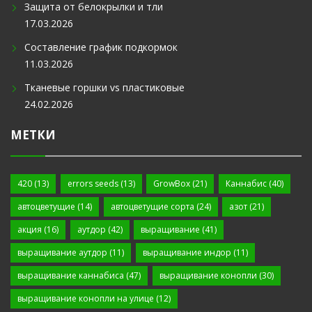
Защита от белокрылки и тли
17.03.2026
Составление график подкормок
11.03.2026
Тканевые горшки vs пластиковые
24.02.2026
МЕТКИ
420
(13)
errors seeds
(13)
GrowBox
(21)
Каннабис
(40)
автоцветущие
(14)
автоцветущие сорта
(24)
азот
(21)
акция
(16)
аутдор
(42)
выращивание
(41)
выращивание аутдор
(11)
выращивание индор
(11)
выращивание каннабиса
(47)
выращивание конопли
(30)
выращивание конопли на улице
(12)