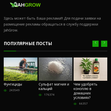
Здесь может быть Ваша реклама!!! Для подачи заявки на
размещение рекламы обращаться в службу поддержки
JahGrow.
ПОПУЛЯРНЫЕ ПОСТЫ
Ч
Фунгициды
Сульфат магния и
Чем удобрять
м
кальций
коноплю в
«
243549
домашних
О
176374
условиях?
п
66357