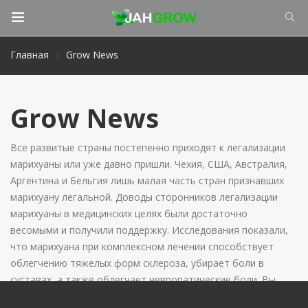
Главная
Grow News
Grow News
Все развитые страны постепенно приходят к легализации
марихуаны или уже давно пришли. Чехия, США, Австралия,
Аргентина и Бельгия лишь малая часть стран признавших
марихуану легальной. Доводы сторонников легализации
марихуаны в медицинских целях были достаточно
весомыми и получили поддержку. Исследования показали,
что марихуана при комплексном лечении способствует
облегчению тяжелых форм склероза, убирает боли в
суставах, а также облегчает невропатические боли. Вы
удавитесь, но исследования ученых показали, что каждый