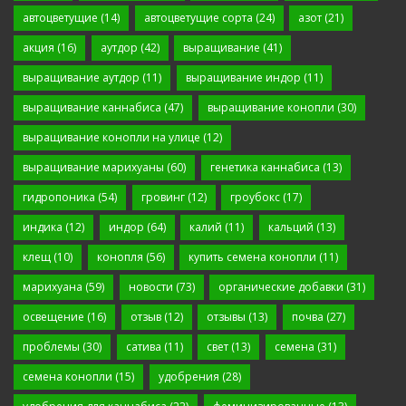
автоцветущие
(14)
автоцветущие сорта
(24)
азот
(21)
акция
(16)
аутдор
(42)
выращивание
(41)
выращивание аутдор
(11)
выращивание индор
(11)
выращивание каннабиса
(47)
выращивание конопли
(30)
выращивание конопли на улице
(12)
выращивание марихуаны
(60)
генетика каннабиса
(13)
гидропоника
(54)
гровинг
(12)
гроубокс
(17)
индика
(12)
индор
(64)
калий
(11)
кальций
(13)
клещ
(10)
конопля
(56)
купить семена конопли
(11)
марихуана
(59)
новости
(73)
органические добавки
(31)
освещение
(16)
отзыв
(12)
отзывы
(13)
почва
(27)
проблемы
(30)
сатива
(11)
свет
(13)
семена
(31)
семена конопли
(15)
удобрения
(28)