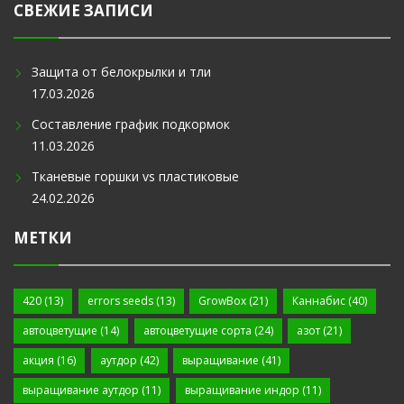
СВЕЖИЕ ЗАПИСИ
Защита от белокрылки и тли
17.03.2026
Составление график подкормок
11.03.2026
Тканевые горшки vs пластиковые
24.02.2026
МЕТКИ
420
(13)
errors seeds
(13)
GrowBox
(21)
Каннабис
(40)
автоцветущие
(14)
автоцветущие сорта
(24)
азот
(21)
акция
(16)
аутдор
(42)
выращивание
(41)
выращивание аутдор
(11)
выращивание индор
(11)