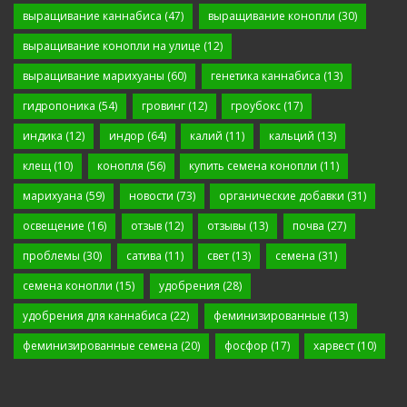
выращивание каннабиса
(47)
выращивание конопли
(30)
выращивание конопли на улице
(12)
выращивание марихуаны
(60)
генетика каннабиса
(13)
гидропоника
(54)
гровинг
(12)
гроубокс
(17)
индика
(12)
индор
(64)
калий
(11)
кальций
(13)
клещ
(10)
конопля
(56)
купить семена конопли
(11)
марихуана
(59)
новости
(73)
органические добавки
(31)
освещение
(16)
отзыв
(12)
отзывы
(13)
почва
(27)
проблемы
(30)
сатива
(11)
свет
(13)
семена
(31)
семена конопли
(15)
удобрения
(28)
удобрения для каннабиса
(22)
феминизированные
(13)
феминизированные семена
(20)
фосфор
(17)
харвест
(10)