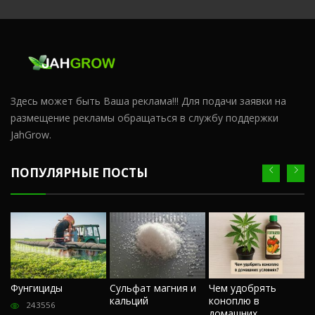
Здесь может быть Ваша реклама!!! Для подачи заявки на
размещение рекламы обращаться в службу поддержки
JahGrow.
ПОПУЛЯРНЫЕ ПОСТЫ
Ч
Фунгициды
Сульфат магния и
Чем удобрять
м
кальций
коноплю в
«
243556
домашних