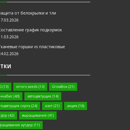
Защита от белокрылки и тли
17.03.2026
Составление график подкормок
11.03.2026
Тканевые горшки vs пластиковые
24.02.2026
ЕТКИ
0
(13)
errors seeds
(13)
GrowBox
(21)
ннабис
(40)
автоцветущие
(14)
тоцветущие сорта
(24)
азот
(21)
акция
(16)
тдор
(42)
выращивание
(41)
ращивание аутдор
(11)