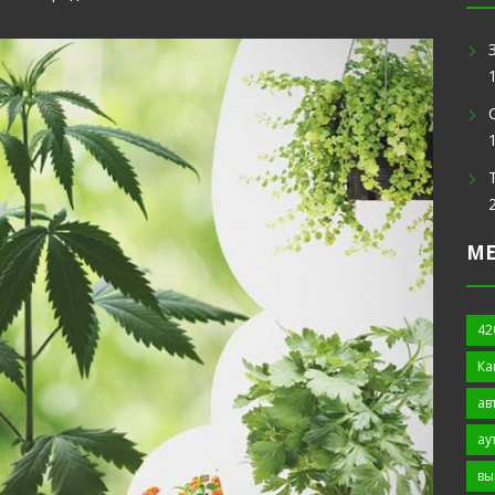
М
42
Ка
ав
ау
вы