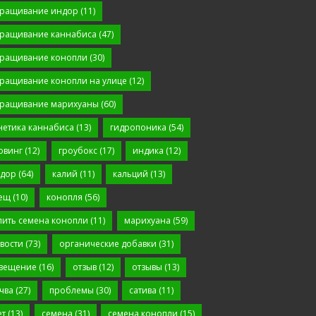
ращивание индор
(11)
ращивание каннабиса
(47)
ращивание конопли
(30)
ращивание конопли на улице
(12)
ращивание марихуаны
(60)
нетика каннабиса
(13)
гидропоника
(54)
овинг
(12)
гроубокс
(17)
индика
(12)
дор
(64)
калий
(11)
кальций
(13)
ещ
(10)
конопля
(56)
пить семена конопли
(11)
марихуана
(59)
вости
(73)
органические добавки
(31)
вещение
(16)
отзыв
(12)
отзывы
(13)
чва
(27)
проблемы
(30)
сатива
(11)
ет
(13)
семена
(31)
семена конопли
(15)