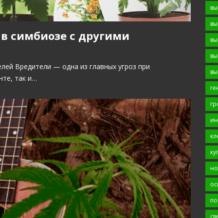
вы
вы
в симбиозе с другими
вы
вы
лей Вредители — одна из главных угроз при
вы
нте, так и…
ге
гр
ин
кл
ку
но
ос
по
св