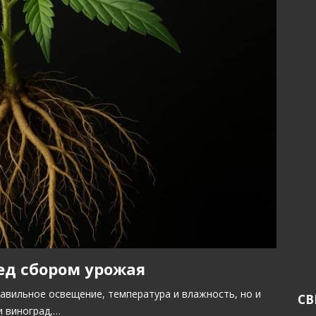
ед сбором урожая
авильное освещение, температура и влажность, но и
СВ
и виноград,…