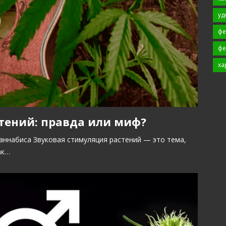
уд
фе
фе
ха
тений: правда или миф?
каннабиса Звуковая стимуляция растений — это тема,
ак…