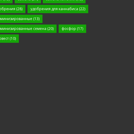
обрения
(28)
удобрения для каннабиса
(22)
минизированные
(13)
минизированные семена
(20)
фосфор
(17)
рвест
(10)