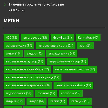
Тканевые горшки vs пластиковые
24.02.2026
МЕТКИ
420
(13)
errors seeds
(13)
GrowBox
(21)
Каннабис
(40)
автоцветущие
(14)
автоцветущие сорта
(24)
азот
(21)
акция
(16)
аутдор
(42)
выращивание
(41)
выращивание аутдор
(11)
выращивание индор
(11)
выращивание каннабиса
(47)
выращивание конопли
(30)
выращивание конопли на улице
(12)
выращивание марихуаны
(60)
генетика каннабиса
(13)
гидропоника
(54)
гровинг
(12)
гроубокс
(17)
индика
(12)
индор
(64)
калий
(11)
кальций
(13)