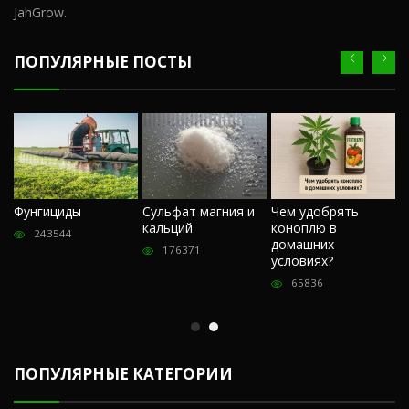
JahGrow.
ПОПУЛЯРНЫЕ ПОСТЫ
Ч
Фунгициды
Сульфат магния и
Чем удобрять
м
кальций
коноплю в
«
243544
домашних
О
176371
условиях?
п
65836
ПОПУЛЯРНЫЕ КАТЕГОРИИ