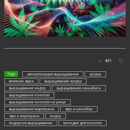
401
Tags
автоматизация выращивания
аутдор
влияние звука
выращивание аутдор
выращивание индор
выращивание каннабиса
выращивание конопли
выращивание конопли на улице
выращивание марихуаны
звук и каннабис
звук и марихуана
индор
индорное выращивание
мелодии для конопли