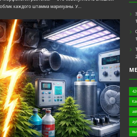
 облик каждого штамма марихуаны. У…
М
42
Ка
ав
ау
вы