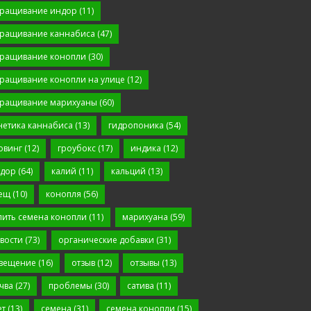
ращивание индор
(11)
ращивание каннабиса
(47)
ращивание конопли
(30)
ращивание конопли на улице
(12)
ращивание марихуаны
(60)
нетика каннабиса
(13)
гидропоника
(54)
овинг
(12)
гроубокс
(17)
индика
(12)
дор
(64)
калий
(11)
кальций
(13)
ещ
(10)
конопля
(56)
пить семена конопли
(11)
марихуана
(59)
вости
(73)
органические добавки
(31)
вещение
(16)
отзыв
(12)
отзывы
(13)
чва
(27)
проблемы
(30)
сатива
(11)
ет
(13)
семена
(31)
семена конопли
(15)