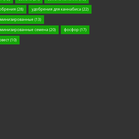
обрения
(28)
удобрения для каннабиса
(22)
минизированные
(13)
минизированные семена
(20)
фосфор
(17)
рвест
(10)