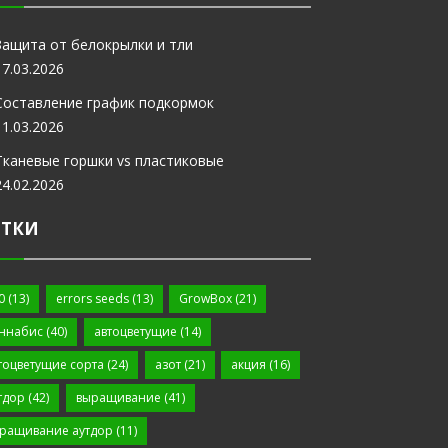
Защита от белокрылки и тли
17.03.2026
Составление график подкормок
11.03.2026
Тканевые горшки vs пластиковые
24.02.2026
ЕТКИ
0
(13)
errors seeds
(13)
GrowBox
(21)
ннабис
(40)
автоцветущие
(14)
тоцветущие сорта
(24)
азот
(21)
акция
(16)
тдор
(42)
выращивание
(41)
ращивание аутдор
(11)