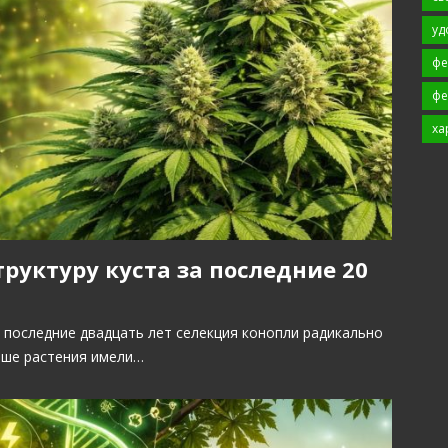
уд
фе
фе
ха
руктуру куста за последние 20
 последние двадцать лет селекция конопли радикально
ньше растения имели…