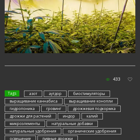
433
Tags
азот
аутдор
биостимуляторы
выращивание каннабиса
выращивание конопли
гидропоника
гровинг
дрожжевая подкормка
дрожжи для растений
индор
калий
микроэлементы
натуральные добавки
натуральные удобрения
органические удобрения
освещение
пивные дрожжи