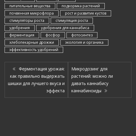
питательные вещества
подкормка растений
почвенная микрофлора
рост и развитие кустов
стимуляторы роста
стимуляция роста
удобрения
удобрения для каннабиса
ферментация
фосфор
фотосинтез
хлебопекарные дрожжи
экология и органика
эффективность удобрений
Ферментация урожая:
Микродозинг для
как правильно выдержать
растений: можно ли
шишки для лучшего вкуса и
давать каннабису
эффекта
каннабиноиды