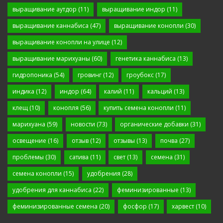
выращивание аутдор
(11)
выращивание индор
(11)
выращивание каннабиса
(47)
выращивание конопли
(30)
выращивание конопли на улице
(12)
выращивание марихуаны
(60)
генетика каннабиса
(13)
гидропоника
(54)
гровинг
(12)
гроубокс
(17)
индика
(12)
индор
(64)
калий
(11)
кальций
(13)
клещ
(10)
конопля
(56)
купить семена конопли
(11)
марихуана
(59)
новости
(73)
органические добавки
(31)
освещение
(16)
отзыв
(12)
отзывы
(13)
почва
(27)
проблемы
(30)
сатива
(11)
свет
(13)
семена
(31)
семена конопли
(15)
удобрения
(28)
удобрения для каннабиса
(22)
феминизированные
(13)
феминизированные семена
(20)
фосфор
(17)
харвест
(10)