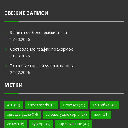
СВЕЖИЕ ЗАПИСИ
Защита от белокрылки и тли
17.03.2026
Составление график подкормок
11.03.2026
Тканевые горшки vs пластиковые
24.02.2026
МЕТКИ
420
(13)
errors seeds
(13)
GrowBox
(21)
Каннабис
(40)
автоцветущие
(14)
автоцветущие сорта
(24)
азот
(21)
акция
(16)
аутдор
(42)
выращивание
(41)