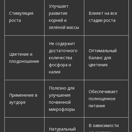
Улучшает
Стимуляция
развитие
Влияет на все
роста
корней и
стадии роста
зелёной массы
Не содержит
достаточного
Оптимальный
Цветение и
количества
баланс для
плодоношение
фосфора и
цветения
калия
Полезно для
Обеспечивает
Применение в
улучшения
полноценное
аутдоре
почвенной
питание
микрофлоры
В зависимости
Натуральный