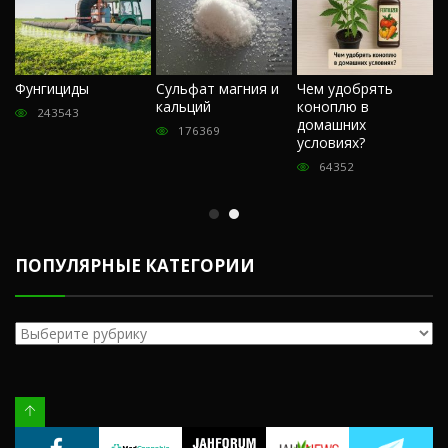
Ч
Фунгициды
Сульфат магния и
Чем удобрять
м
кальций
коноплю в
«
243543
домашних
О
176369
условиях?
п
64352
ПОПУЛЯРНЫЕ КАТЕГОРИИ
Популярные
категории