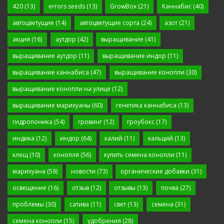
420
(13)
errors seeds
(13)
GrowBox
(21)
Каннабис
(40)
автоцветущие
(14)
автоцветущие сорта
(24)
азот
(21)
акция
(16)
аутдор
(42)
выращивание
(41)
выращивание аутдор
(11)
выращивание индор
(11)
выращивание каннабиса
(47)
выращивание конопли
(30)
выращивание конопли на улице
(12)
выращивание марихуаны
(60)
генетика каннабиса
(13)
гидропоника
(54)
гровинг
(12)
гроубокс
(17)
индика
(12)
индор
(64)
калий
(11)
кальций
(13)
клещ
(10)
конопля
(56)
купить семена конопли
(11)
марихуана
(59)
новости
(73)
органические добавки
(31)
освещение
(16)
отзыв
(12)
отзывы
(13)
почва
(27)
проблемы
(30)
сатива
(11)
свет
(13)
семена
(31)
семена конопли
(15)
удобрения
(28)