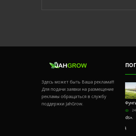
ПО
Здесь может быть Ваша реклама!!!
Для подачи заявки на размещение
рекламы обращаться в службу
Честный
Сульфат
Чем
Фунг
поддержки JahGrow.
обзор
магния и
удобрять
24
магазина
кальций
коноплю в
«Hohlandseeds».
домашних
176377
Отзывы
условиях?
покупателей
66909
57405