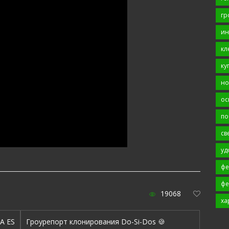
гр
ин
кл
ку
но
ос
по
св
уд
фе
фе
19068
ха
A ES
Гроурепорт клонирования Do-Si-Dos 🍪