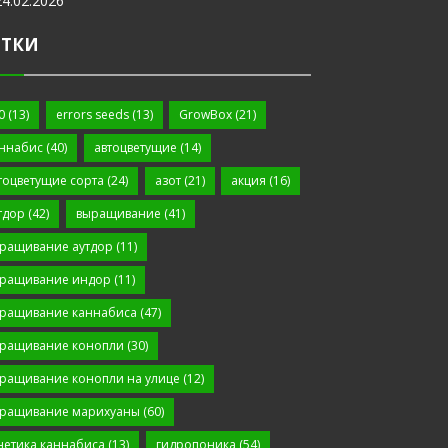
24.02.2026
ЕТКИ
0
(13)
errors seeds
(13)
GrowBox
(21)
ннабис
(40)
автоцветущие
(14)
тоцветущие сорта
(24)
азот
(21)
акция
(16)
тдор
(42)
выращивание
(41)
ращивание аутдор
(11)
ращивание индор
(11)
ращивание каннабиса
(47)
ращивание конопли
(30)
ращивание конопли на улице
(12)
ращивание марихуаны
(60)
нетика каннабиса
(13)
гидропоника
(54)