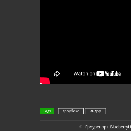
Tags
гроубокс
индор
Гроурепорт BlueberryU