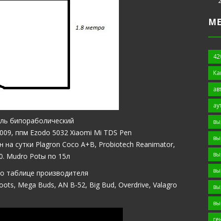
М
42
Ка
ав
ау
тель бипораболический
вы
-009, ппм Ezodo 5032 Xiaomi Mi TDS Pen
вы
 на сутки Plagron Coco A+B, Probiotech Reanimator,
вы
0. Mudro Potы по 15л
вы
по таблице производителя
ts, Mega Buds, AN B-52, Big Bud, Overdrive, Valagro
вы
вы
ге