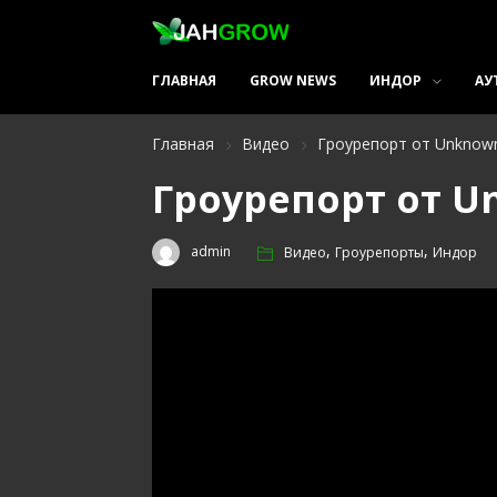
ГЛАВНАЯ
GROW NEWS
ИНДОР
АУ
Главная
Видео
Гроурепорт от Unknow
Гроурепорт от 
,
,
admin
Видео
Гроурепорты
Индор