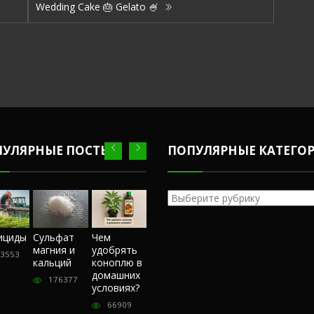
Wedding Cake 🎂 Gelato 🍧
ПУЛЯРНЫЕ ПОСТЫ
ПОПУЛЯРНЫЕ КАТЕГО
Популярные
категории
Честный
ициды
Сульфат
Чем
Фунгициды
Сульфат
обзор
магния и
удобрять
магния и
3553
243553
магазина
кальций
коноплю в
кальций
«Hohlandseeds».
домашних
176377
176377
Отзывы
условиях?
покупателей
66909
57405