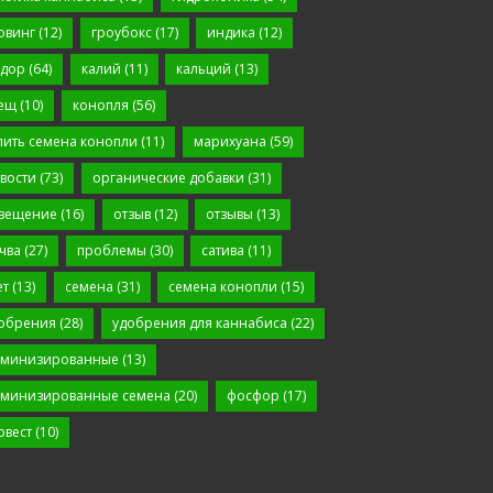
овинг
(12)
гроубокс
(17)
индика
(12)
дор
(64)
калий
(11)
кальций
(13)
ещ
(10)
конопля
(56)
пить семена конопли
(11)
марихуана
(59)
вости
(73)
органические добавки
(31)
вещение
(16)
отзыв
(12)
отзывы
(13)
чва
(27)
проблемы
(30)
сатива
(11)
ет
(13)
семена
(31)
семена конопли
(15)
обрения
(28)
удобрения для каннабиса
(22)
минизированные
(13)
минизированные семена
(20)
фосфор
(17)
рвест
(10)