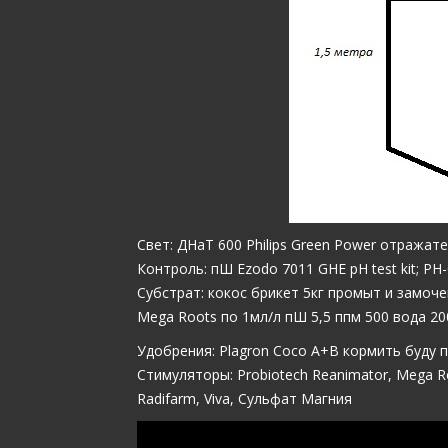
Свет: ДНаТ 600 Philips Green Power отража
Контроль: пШ Ezodo 7011 GHE pH test kit; PH
Субстрат: кокос брикет 5кг промыт и замочен
Mega Roots по 1мл/л пШ 5,5 ппм 500 вода 20
Удобрения: Plagron Coco A+B кормить буду 
Стимуляторы: Probiotech Reanimator, Mega Roo
Radifarm, Viva, Сульфат Магния