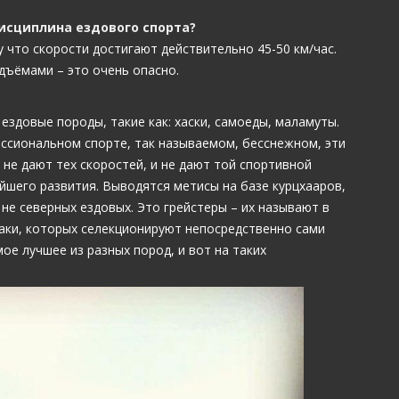
дисциплина ездового спорта?
у что скорости достигают действительно 45-50 км/час.
одъёмами – это очень опасно.
ездовые породы, такие как: хаски, самоеды, маламуты.
фессиональном спорте, так называемом, бесснежном, эти
 не дают тех скоростей, и не дают той спортивной
йшего развития. Выводятся метисы на базе курцхааров,
 не северных ездовых. Это грейстеры – их называют в
баки, которых селекционируют непосредственно сами
мое лучшее из разных пород, и вот на таких