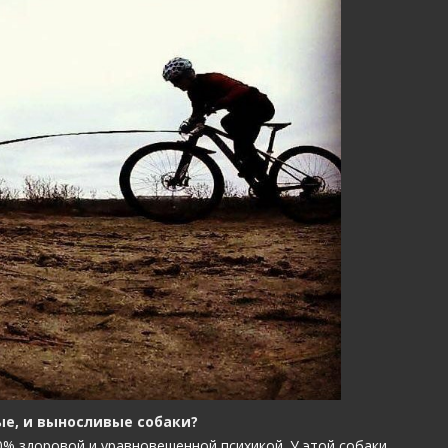
ые, и выносливые собаки?
00% здоровой и уравновешенной психикой. У этой собаки