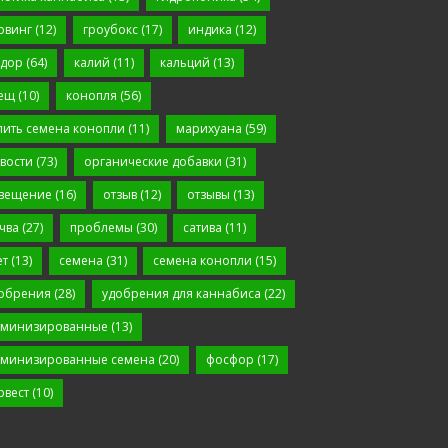
овинг
(12)
гроубокс
(17)
индика
(12)
дор
(64)
калий
(11)
кальций
(13)
ещ
(10)
конопля
(56)
пить семена конопли
(11)
марихуана
(59)
вости
(73)
органические добавки
(31)
вещение
(16)
отзыв
(12)
отзывы
(13)
чва
(27)
проблемы
(30)
сатива
(11)
ет
(13)
семена
(31)
семена конопли
(15)
обрения
(28)
удобрения для каннабиса
(22)
минизированные
(13)
минизированные семена
(20)
фосфор
(17)
рвест
(10)