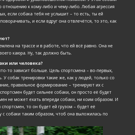
о отношению к кому-либо и чему-либо. Любая агрессия
ых, если собака тебя не услышит – то есть, ты ей
оворачивать, и если вдруг она отвлечётся, то это, как
уют?
лена на трассе и в работе, что ей всё равно. Она не
воего каюра. Ну, так должно быть.
аки или человека?
 что-то зависит больше. Цель спортсмена – во-первых,
. У собак тренировки такие же, как у людей, только со
ание, правильное формирование – тренируют их с
 спортсмен будет сильнее собаки, он просто её будет
мен не может ехать впереди собаки, ни коим образом. И
 спортсмен, то он будет ей грузом – будет её
у с собаки таким образом, чтоб она выложилась по