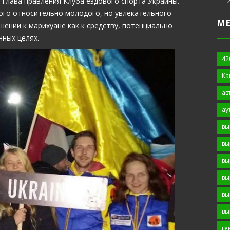
и глава правления Клуба ездового спорта Украины.
того относительно молодого, но увлекательного
М
шении к марихуане как к средству, потенциально
нных целях.
42
Ка
ав
ау
вы
вы
вы
вы
вы
вы
ге