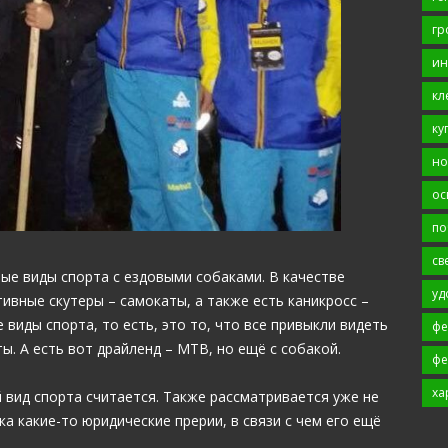
гр
ин
кл
ку
но
ос
по
св
ные виды спорта с ездовыми собаками. В качестве
уд
ивные скутеры – самокаты, а также есть каникросс –
 виды спорта, то есть, это то, что все привыкли видеть
фе
ты. А есть вот драйленд – MTB, но ещё с собакой.
фе
ха
 вид спорта считается. Также рассматривается уже не
ка какие-то юридические прерии, в связи с чем его ещё