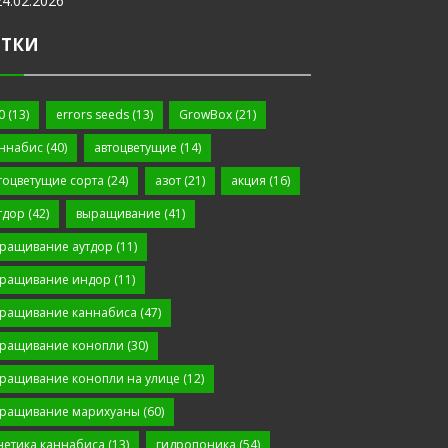
24.02.2026
ЕТКИ
0
(13)
errors seeds
(13)
GrowBox
(21)
ннабис
(40)
автоцветущие
(14)
тоцветущие сорта
(24)
азот
(21)
акция
(16)
тдор
(42)
выращивание
(41)
ращивание аутдор
(11)
ращивание индор
(11)
ращивание каннабиса
(47)
ращивание конопли
(30)
ращивание конопли на улице
(12)
ращивание марихуаны
(60)
нетика каннабиса
(13)
гидропоника
(54)