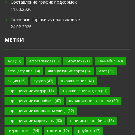
Составление график подкормок
11.03.2026
Тканевые горшки vs пластиковые
24.02.2026
МЕТКИ
420
(13)
errors seeds
(13)
GrowBox
(21)
Каннабис
(40)
автоцветущие
(14)
автоцветущие сорта
(24)
азот
(21)
акция
(16)
аутдор
(42)
выращивание
(41)
выращивание аутдор
(11)
выращивание индор
(11)
выращивание каннабиса
(47)
выращивание конопли
(30)
выращивание конопли на улице
(12)
выращивание марихуаны
(60)
генетика каннабиса
(13)
гидропоника
(54)
гровинг
(12)
гроубокс
(17)