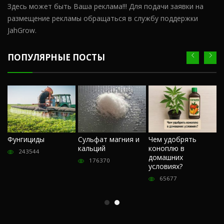
Здесь может быть Ваша реклама!!! Для подачи заявки на
размещение рекламы обращаться в службу поддержки
JahGrow.
ПОПУЛЯРНЫЕ ПОСТЫ
Ч
Фунгициды
Сульфат магния и
Чем удобрять
м
кальций
коноплю в
«
243544
домашних
О
176370
условиях?
п
65677