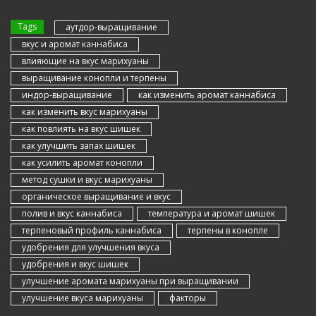
Tags
аутдор-выращивание
вкус и аромат каннабиса
влияющие на вкус марихуаны
выращивание конопли и терпены
индор-выращивание
как изменить аромат каннабиса
как изменить вкус марихуаны
как повлиять на вкус шишек
как улучшить запах шишек
как усилить аромат конопли
метод сушки и вкус марихуаны
органическое выращивание и вкус
полив и вкус каннабиса
температура и аромат шишек
терпеновый профиль каннабиса
терпены в конопле
удобрения для улучшения вкуса
удобрения и вкус шишек
улучшение аромата марихуаны при выращивании
улучшение вкуса марихуаны
факторы