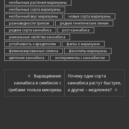
необычные растения марихуаны
необычные сорта марихуаны
необычный вкус марихуаны
новые сорта марихуаны
разновидности трихом
редкие генетические линии
редкие сорта каннабиса
рост каннабиса
уникальные свойства каннабиса
устойчивость к вредителям
факты о марихуане
феминизированные семена
фенотипы марихуаны
цветение каннабиса
эксперименты с каннабисом
Выращивание
Почему одни сорта
каннабиса в симбиозе с
каннабиса растут быстрее,
грибами: польза микоризы
а другие – медленнее?