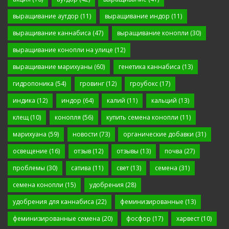
выращивание аутдор
(11)
выращивание индор
(11)
выращивание каннабиса
(47)
выращивание конопли
(30)
выращивание конопли на улице
(12)
выращивание марихуаны
(60)
генетика каннабиса
(13)
гидропоника
(54)
гровинг
(12)
гроубокс
(17)
индика
(12)
индор
(64)
калий
(11)
кальций
(13)
клещ
(10)
конопля
(56)
купить семена конопли
(11)
марихуана
(59)
новости
(73)
органические добавки
(31)
освещение
(16)
отзыв
(12)
отзывы
(13)
почва
(27)
проблемы
(30)
сатива
(11)
свет
(13)
семена
(31)
семена конопли
(15)
удобрения
(28)
удобрения для каннабиса
(22)
феминизированные
(13)
феминизированные семена
(20)
фосфор
(17)
харвест
(10)