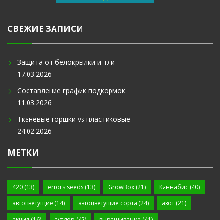
СВЕЖИЕ ЗАПИСИ
Защита от белокрылки и тли
17.03.2026
Составление график подкормок
11.03.2026
Тканевые горшки vs пластиковые
24.02.2026
МЕТКИ
420
(13)
errors seeds
(13)
GrowBox
(21)
Каннабис
(40)
автоцветущие
(14)
автоцветущие сорта
(24)
азот
(21)
акция
(16)
аутдор
(42)
выращивание
(41)