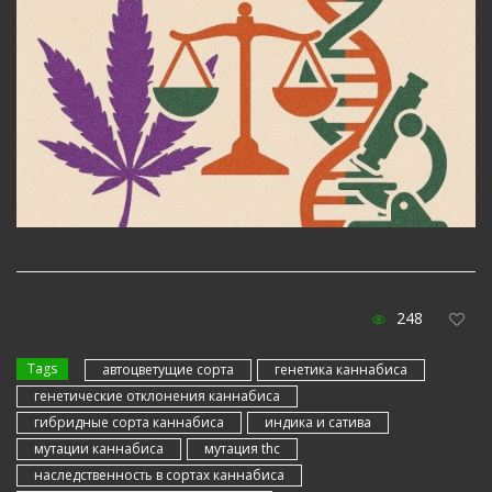
248
Tags
автоцветущие сорта
генетика каннабиса
генетические отклонения каннабиса
гибридные сорта каннабиса
индика и сатива
мутации каннабиса
мутация thc
наследственность в сортах каннабиса