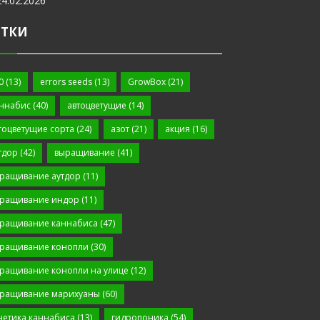
24.02.2026
ЕТКИ
0
(13)
errors seeds
(13)
GrowBox
(21)
ннабис
(40)
автоцветущие
(14)
тоцветущие сорта
(24)
азот
(21)
акция
(16)
тдор
(42)
выращивание
(41)
ращивание аутдор
(11)
ращивание индор
(11)
ращивание каннабиса
(47)
ращивание конопли
(30)
ращивание конопли на улице
(12)
ращивание марихуаны
(60)
нетика каннабиса
(13)
гидропоника
(54)