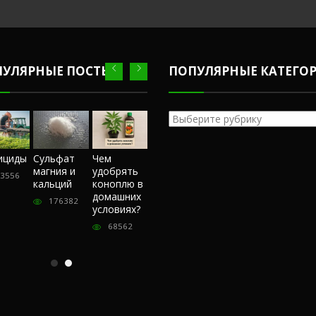
ПУЛЯРНЫЕ ПОСТЫ
ПОПУЛЯРНЫЕ КАТЕГО
Популярные
категории
Честный
ициды
Сульфат
Чем
Фунгициды
Сульфат
обзор
магния и
удобрять
магния и
3556
243556
магазина
кальций
коноплю в
кальций
«Hohlandseeds».
домашних
176382
176382
Отзывы
условиях?
покупателей
68562
57408