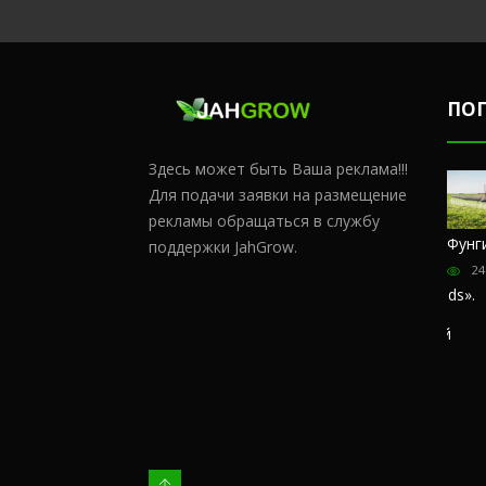
ПО
Здесь может быть Ваша реклама!!!
Для подачи заявки на размещение
рекламы обращаться в службу
Честный
Сульфат
Чем
Фунг
поддержки JahGrow.
обзор
магния и
удобрять
24
магазина
кальций
коноплю в
«Hohlandseeds».
домашних
176382
Отзывы
условиях?
покупателей
68562
57408