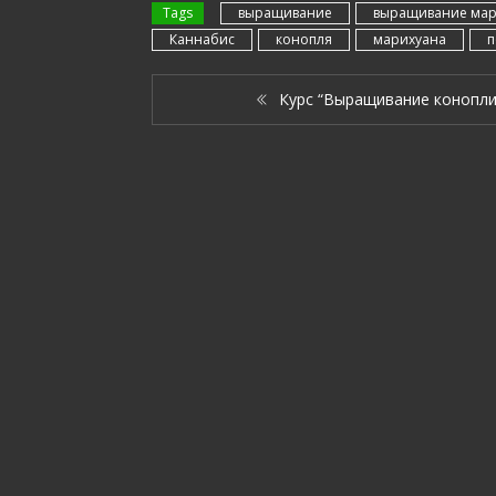
Tags
выращивание
выращивание ма
Каннабис
конопля
марихуана
п
Курс “Выращивание конопли”