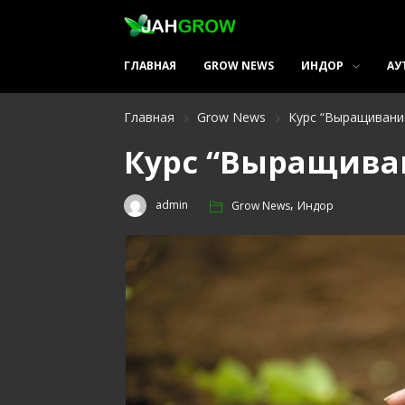
ГЛАВНАЯ
GROW NEWS
ИНДОР
АУ
Главная
Grow News
Курс “Выращивание
Курс “Выращиван
,
admin
Grow News
Индор