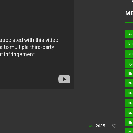
М
42
Ка
ав
ау
вы
вы
вы
вы
вы
вы
2085
ге