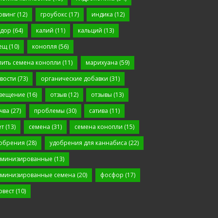
овинг
(12)
гроубокс
(17)
индика
(12)
дор
(64)
калий
(11)
кальций
(13)
ещ
(10)
конопля
(56)
пить семена конопли
(11)
марихуана
(59)
вости
(73)
органические добавки
(31)
вещение
(16)
отзыв
(12)
отзывы
(13)
чва
(27)
проблемы
(30)
сатива
(11)
ет
(13)
семена
(31)
семена конопли
(15)
обрения
(28)
удобрения для каннабиса
(22)
минизированные
(13)
минизированные семена
(20)
фосфор
(17)
рвест
(10)