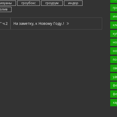
рихуаны
гроубокс
гроурум
индор
гр
олив
ин
 ч.2
На заметку, к Новому Году..!
кл
ку
но
ос
по
св
уд
фе
фе
ха