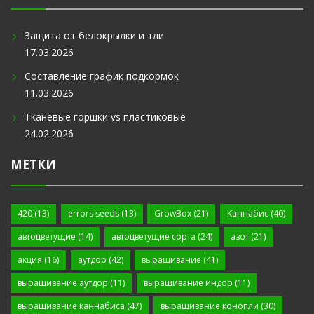
Защита от белокрылки и тли
17.03.2026
Составление график подкормок
11.03.2026
Тканевые горшки vs пластиковые
24.02.2026
МЕТКИ
420
(13)
errors seeds
(13)
GrowBox
(21)
Каннабис
(40)
автоцветущие
(14)
автоцветущие сорта
(24)
азот
(21)
акция
(16)
аутдор
(42)
выращивание
(41)
выращивание аутдор
(11)
выращивание индор
(11)
выращивание каннабиса
(47)
выращивание конопли
(30)