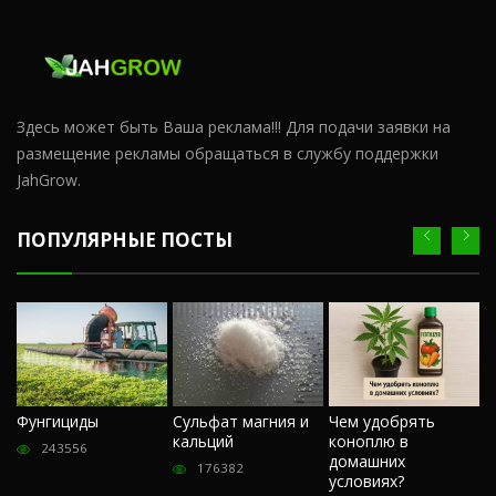
Здесь может быть Ваша реклама!!! Для подачи заявки на
размещение рекламы обращаться в службу поддержки
JahGrow.
ПОПУЛЯРНЫЕ ПОСТЫ
Ч
Фунгициды
Сульфат магния и
Чем удобрять
м
кальций
коноплю в
«
243556
домашних
О
176382
условиях?
п