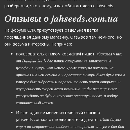
разберёмся, что к чему, и как обстоят дела с Jahseeds.
Отзывы о jahseeds.com.ua
На форуме ОЛК присутствует отдельная ветка,
посвящённая данному магазину. Отзывов там немного, но
они весьма интересны. Например:
пользователь с ником косякtravi пишет: «
Заказал у них
от Dinafem Seeds две пачки открыты не запакованы в
целофан в нутри нет нечего кроме капсулы похожей на
оригенал и в ней семена а у орегинала внутри была бумажка в
капсуле был гидрогель и паралон то есть пачки открыты и
внутренность скорей всего поменяна на ф2 или еще хуже
утверждать не буду о качестве отпишусь после, и вобще
сомнительный магаз
».
И ещё один не менее интересный отзыв о
jahseeds.com.ua от пользователя gmyrm: «
Эти дауны
ещё и на неправильное отделение отправили, и я уже два дня