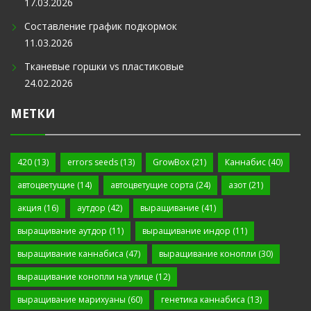
17.03.2026
Составление график подкормок
11.03.2026
Тканевые горшки vs пластиковые
24.02.2026
МЕТКИ
420
(13)
errors seeds
(13)
GrowBox
(21)
Каннабис
(40)
автоцветущие
(14)
автоцветущие сорта
(24)
азот
(21)
акция
(16)
аутдор
(42)
выращивание
(41)
выращивание аутдор
(11)
выращивание индор
(11)
выращивание каннабиса
(47)
выращивание конопли
(30)
выращивание конопли на улице
(12)
выращивание марихуаны
(60)
генетика каннабиса
(13)