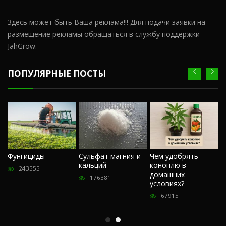
Здесь может быть Ваша реклама!!! Для подачи заявки на
размещение рекламы обращаться в службу поддержки
JahGrow.
ПОПУЛЯРНЫЕ ПОСТЫ
Ч
Фунгициды
Сульфат магния и
Чем удобрять
м
кальций
коноплю в
«
243555
домашних
О
176381
условиях?
п
67915