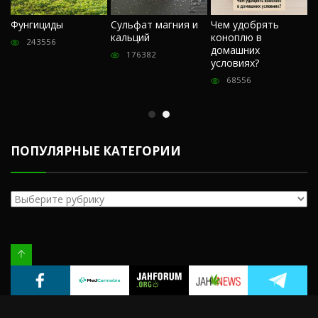
Ч
Фунгициды
Сульфат магния и
Чем удобрять
м
кальций
коноплю в
«
243556
домашних
О
176382
условиях?
п
68556
ПОПУЛЯРНЫЕ КАТЕГОРИИ
Популярные
категории