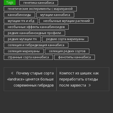
Tags
генетика каннабиса
генетические эксперименты с марихуаной
каннабиноиды
мутации каннабиса
мутации тгк и кбд
необычные мутации растений
необычные эффекты каннабиноидов
редкие каннабиноидные профили
редкие мутации тгк
редкие сорта марихуаны
селекция и гибридизация каннабиса
селекция марихуаны
селекция редких сортов
странные сорта каннабиса
фенотипы каннабиса
Почему старые сорта
Компост из шишек: как
«landrace» ценятся больше
переработать отходы
современных гибридов
после харвеста