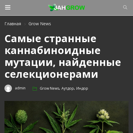
Главная
Grow News
Самые странные
каннабиноидные
мутации, найденные
селекционерами
,
,
admin
Grow News
Аутдор
Индор