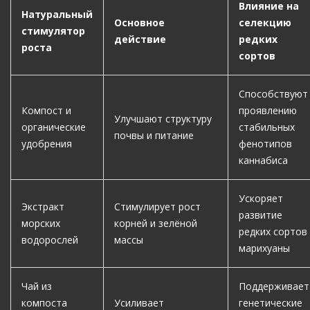
Влияние на
Натуральный
Основное
селекцию
стимулятор
действие
редких
роста
сортов
Способствуют
Компост и
проявлению
Улучшают структуру
органические
стабильных
почвы и питание
удобрения
фенотипов
каннабиса
Ускоряет
Экстракт
Стимулирует рост
развитие
морских
корней и зелёной
редких сортов
водорослей
массы
марихуаны
Чай из
Поддерживает
компоста
Усиливает
генетические