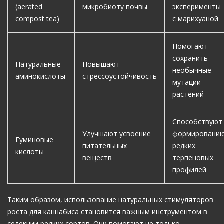
(aerated
микробиоту почвы
эксперименты
compost tea)
с марихуаной
Помогают
сохранить
Натуральные
Повышают
необычные
аминокислоты
стрессоустойчивость
мутации
растений
Способствуют
Улучшают усвоение
формировани
Гуминовые
питательных
редких
кислоты
веществ
терпеновых
профилей
Таким образом, использование натуральных стимуляторов
роста для каннабиса становится важным инструментом в
селекции редких сортов. Они помогают не только