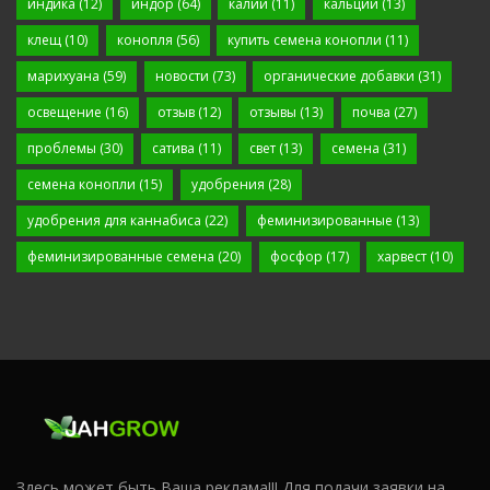
индика
(12)
индор
(64)
калий
(11)
кальций
(13)
клещ
(10)
конопля
(56)
купить семена конопли
(11)
марихуана
(59)
новости
(73)
органические добавки
(31)
освещение
(16)
отзыв
(12)
отзывы
(13)
почва
(27)
проблемы
(30)
сатива
(11)
свет
(13)
семена
(31)
семена конопли
(15)
удобрения
(28)
удобрения для каннабиса
(22)
феминизированные
(13)
феминизированные семена
(20)
фосфор
(17)
харвест
(10)
Здесь может быть Ваша реклама!!! Для подачи заявки на