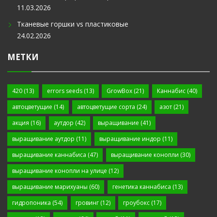
11.03.2026
Тканевые горшки vs пластиковые
24.02.2026
МЕТКИ
420
(13)
errors seeds
(13)
GrowBox
(21)
Каннабис
(40)
автоцветущие
(14)
автоцветущие сорта
(24)
азот
(21)
акция
(16)
аутдор
(42)
выращивание
(41)
выращивание аутдор
(11)
выращивание индор
(11)
выращивание каннабиса
(47)
выращивание конопли
(30)
выращивание конопли на улице
(12)
выращивание марихуаны
(60)
генетика каннабиса
(13)
гидропоника
(54)
гровинг
(12)
гроубокс
(17)