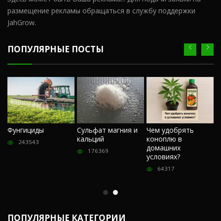
размещение рекламы обращаться в службу поддержки
JahGrow.
ПОПУЛЯРНЫЕ ПОСТЫ
Ч
Фунгициды
Сульфат магния и
Чем удобрять
м
кальций
коноплю в
«
243543
домашних
О
176369
условиях?
п
64317
ПОПУЛЯРНЫЕ КАТЕГОРИИ