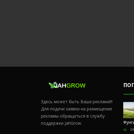
ПО
Здесь может быть Ваша реклама!!!
Для подачи заявки на размещение
рекламы обращаться в службу
Честный
Сульфат
Чем
Фунг
поддержки JahGrow.
обзор
магния и
удобрять
24
магазина
кальций
коноплю в