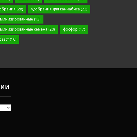
обрения
(28)
удобрения для каннабиса
(22)
минизированные
(13)
минизированные семена
(20)
фосфор
(17)
рвест
(10)
РИИ
Чем
удобрять
коноплю в