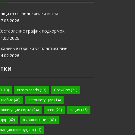
Защита от белокрылки и тли
17.03.2026
Составление график подкормок
11.03.2026
Тканевые горшки vs пластиковые
24.02.2026
ЕТКИ
0
(13)
errors seeds
(13)
GrowBox
(21)
ннабис
(40)
автоцветущие
(14)
тоцветущие сорта
(24)
азот
(21)
акция
(16)
тдор
(42)
выращивание
(41)
ращивание аутдор
(11)