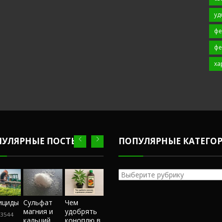
уд
фе
фе
ха
ПУЛЯРНЫЕ ПОСТЫ
ПОПУЛЯРНЫЕ КАТЕГО
Популярные
категории
Честный
ициды
Сульфат
Чем
Фунгициды
Сульфат
обзор
магния и
удобрять
магния и
3544
243544
магазина
кальций
коноплю в
кальций