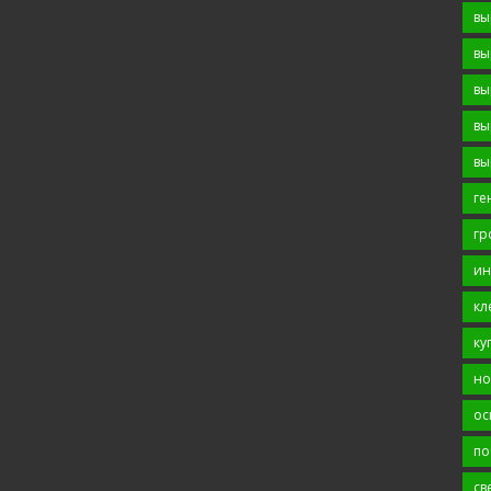
вы
вы
вы
вы
вы
ге
гр
ин
кл
ку
но
ос
по
св