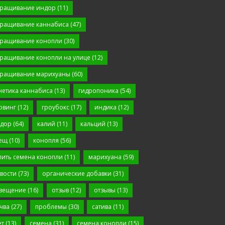
ращивание индор
(11)
ращивание каннабиса
(47)
ращивание конопли
(30)
ращивание конопли на улице
(12)
ращивание марихуаны
(60)
нетика каннабиса
(13)
гидропоника
(54)
овинг
(12)
гроубокс
(17)
индика
(12)
дор
(64)
калий
(11)
кальций
(13)
ещ
(10)
конопля
(56)
пить семена конопли
(11)
марихуана
(59)
вости
(73)
органические добавки
(31)
вещение
(16)
отзыв
(12)
отзывы
(13)
чва
(27)
проблемы
(30)
сатива
(11)
ет
(13)
семена
(31)
семена конопли
(15)