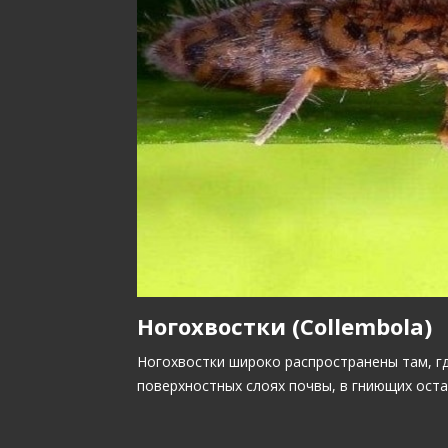
Ногохвостки (Collembola)
Ногохвостки широко распространены там, гд
поверхностных слоях почвы, в гниющих ост