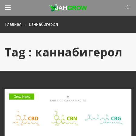
Главная
каннабигерол
Tag : каннабигерол
Grow News