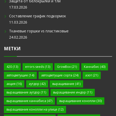
Защита от белокрылки и тли
17.03.2026
Составление график подкормок
11.03.2026
Тканевые горшки vs пластиковые
24.02.2026
МЕТКИ
420
(13)
errors seeds
(13)
GrowBox
(21)
Каннабис
(40)
автоцветущие
(14)
автоцветущие сорта
(24)
азот
(21)
акция
(16)
аутдор
(42)
выращивание
(41)
выращивание аутдор
(11)
выращивание индор
(11)
выращивание каннабиса
(47)
выращивание конопли
(30)
выращивание конопли на улице
(12)