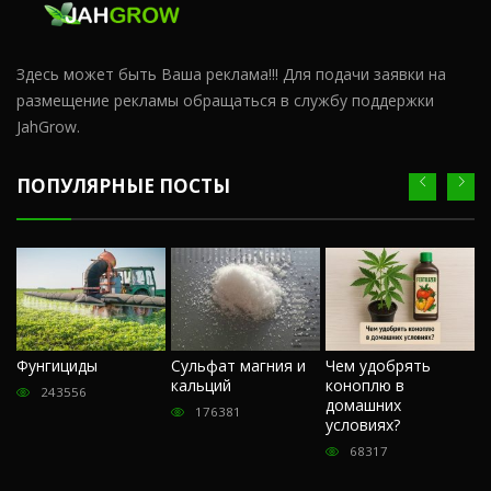
Здесь может быть Ваша реклама!!! Для подачи заявки на
размещение рекламы обращаться в службу поддержки
JahGrow.
ПОПУЛЯРНЫЕ ПОСТЫ
Ч
Фунгициды
Сульфат магния и
Чем удобрять
м
кальций
коноплю в
«
243556
домашних
О
176381
условиях?
п
68317