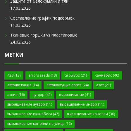
Защита от белокрылки и тли
17.03.2026
Составление график подкормок
11.03.2026
Тканевые горшки vs пластиковые
24.02.2026
МЕТКИ
420
(13)
errors seeds
(13)
GrowBox
(21)
Каннабис
(40)
автоцветущие
(14)
автоцветущие сорта
(24)
азот
(21)
акция
(16)
аутдор
(42)
выращивание
(41)
выращивание аутдор
(11)
выращивание индор
(11)
выращивание каннабиса
(47)
выращивание конопли
(30)
выращивание конопли на улице
(12)