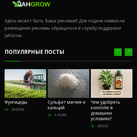
Здесь может быть Ваша реклама!!! Для подачи заявки на
размещение рекламы обращаться в службу поддержки
JahGrow.
ПОПУЛЯРНЫЕ ПОСТЫ
Ч
Фунгициды
Сульфат магния и
Чем удобрять
м
кальций
коноплю в
«
243556
домашних
О
176381
условиях?
п
68233