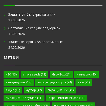
Защита от белокрылки и тли
17.03.2026
Составление график подкормок
11.03.2026
Тканевые горшки vs пластиковые
24.02.2026
МЕТКИ
420
(13)
errors seeds
(13)
GrowBox
(21)
Каннабис
(40)
автоцветущие
(14)
автоцветущие сорта
(24)
азот
(21)
акция
(16)
аутдор
(42)
выращивание
(41)
выращивание аутдор
(11)
выращивание индор
(11)
выращивание каннабиса
(47)
выращивание конопли
(30)