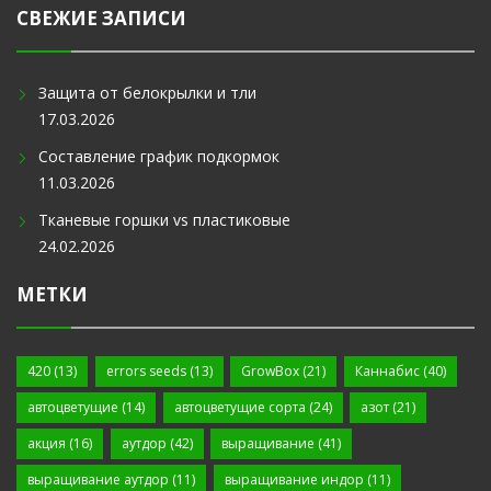
СВЕЖИЕ ЗАПИСИ
Защита от белокрылки и тли
17.03.2026
Составление график подкормок
11.03.2026
Тканевые горшки vs пластиковые
24.02.2026
МЕТКИ
420
(13)
errors seeds
(13)
GrowBox
(21)
Каннабис
(40)
автоцветущие
(14)
автоцветущие сорта
(24)
азот
(21)
акция
(16)
аутдор
(42)
выращивание
(41)
выращивание аутдор
(11)
выращивание индор
(11)