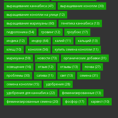
выращивание каннабиса
(47)
выращивание конопли
(30)
выращивание конопли на улице
(12)
выращивание марихуаны
(60)
генетика каннабиса
(13)
гидропоника
(54)
гровинг
(12)
гроубокс
(17)
индика
(12)
индор
(64)
калий
(11)
кальций
(13)
клещ
(10)
конопля
(56)
купить семена конопли
(11)
марихуана
(59)
новости
(73)
органические добавки
(31)
освещение
(16)
отзыв
(12)
отзывы
(13)
почва
(27)
проблемы
(30)
сатива
(11)
свет
(13)
семена
(31)
семена конопли
(15)
удобрения
(28)
удобрения для каннабиса
(22)
феминизированные
(13)
феминизированные семена
(20)
фосфор
(17)
харвест
(10)