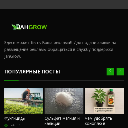
Здесь может быть Ваша реклама!!! Для подачи заявки на
размещение рекламы обращаться в службу поддержки
JahGrow.
ПОПУЛЯРНЫЕ ПОСТЫ
Ч
Фунгициды
Сульфат магния и
Чем удобрять
м
кальций
коноплю в
«
243563