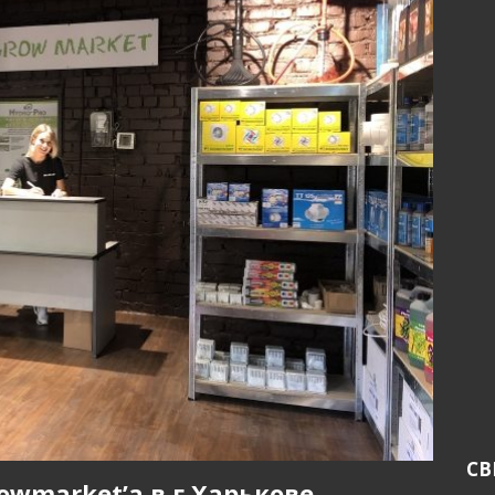
СВ
wmarket’а в г.Харькове