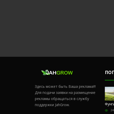
ПО
Здесь может быть Ваша реклама!!!
Для подачи заявки на размещение
рекламы обращаться в службу
Честный
Сульфат
Чем
Фунг
поддержки JahGrow.
обзор
магния и
удобрять
24
магазина
кальций
коноплю в