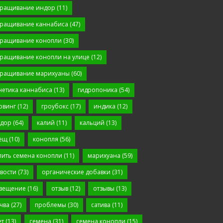
ращивание индор
(11)
ращивание каннабиса
(47)
ращивание конопли
(30)
ращивание конопли на улице
(12)
ращивание марихуаны
(60)
нетика каннабиса
(13)
гидропоника
(54)
овинг
(12)
гроубокс
(17)
индика
(12)
дор
(64)
калий
(11)
кальций
(13)
ещ
(10)
конопля
(56)
пить семена конопли
(11)
марихуана
(59)
вости
(73)
органические добавки
(31)
вещение
(16)
отзыв
(12)
отзывы
(13)
чва
(27)
проблемы
(30)
сатива
(11)
ет
(13)
семена
(31)
семена конопли
(15)