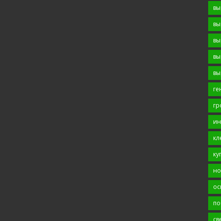
вы
вы
вы
вы
вы
ге
гр
ин
кл
ку
но
ос
по
св