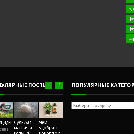
уд
фе
фе
ха
ПУЛЯРНЫЕ ПОСТЫ
ПОПУЛЯРНЫЕ КАТЕГО
Популярные
категории
Честный
ициды
Сульфат
Чем
Фунгициды
Сульфат
обзор
магния и
удобрять
магния и
3556
243556
магазина
кальций
коноплю в
кальций