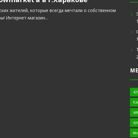
ских жителей, которые всегда мечтали о собственном
ры! Интернет-магазин…
М
42
Ка
ав
ау
вы