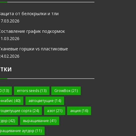
Защита от белокрылки и тли
17.03.2026
Составление график подкормок
11.03.2026
Тканевые горшки vs пластиковые
24.02.2026
ЕТКИ
0
(13)
errors seeds
(13)
GrowBox
(21)
ннабис
(40)
автоцветущие
(14)
тоцветущие сорта
(24)
азот
(21)
акция
(16)
тдор
(42)
выращивание
(41)
ращивание аутдор
(11)