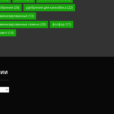
обрения
(28)
удобрения для каннабиса
(22)
минизированные
(13)
минизированные семена
(20)
фосфор
(17)
рвест
(10)
РИИ
Чем
удобрять
коноплю в