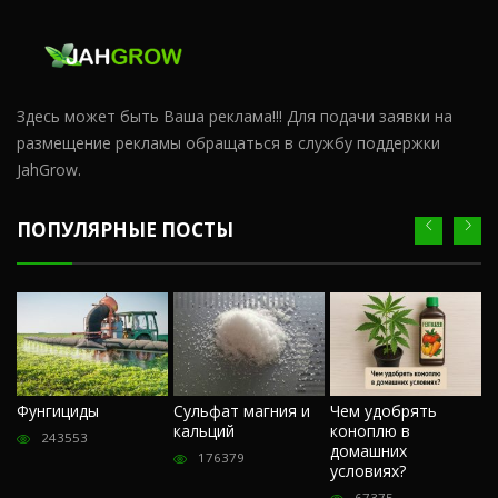
Здесь может быть Ваша реклама!!! Для подачи заявки на
размещение рекламы обращаться в службу поддержки
JahGrow.
ПОПУЛЯРНЫЕ ПОСТЫ
Ч
Фунгициды
Сульфат магния и
Чем удобрять
м
кальций
коноплю в
«
243553
домашних
О
176379
условиях?
п
67375