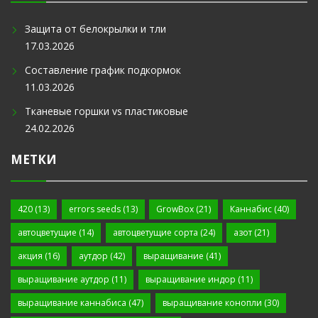
Защита от белокрылки и тли
17.03.2026
Составление график подкормок
11.03.2026
Тканевые горшки vs пластиковые
24.02.2026
МЕТКИ
420
(13)
errors seeds
(13)
GrowBox
(21)
Каннабис
(40)
автоцветущие
(14)
автоцветущие сорта
(24)
азот
(21)
акция
(16)
аутдор
(42)
выращивание
(41)
выращивание аутдор
(11)
выращивание индор
(11)
выращивание каннабиса
(47)
выращивание конопли
(30)