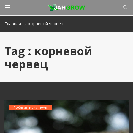
Главная
корневой червец
Tag : корневой
червец
Проблемы и симптомы