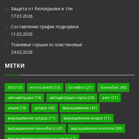
Защита от белокрылки и тли
17.03.2026
Составление график подкормок
11.03.2026
Тканевые горшки vs пластиковые
24.02.2026
МЕТКИ
420
(13)
errors seeds
(13)
GrowBox
(21)
Каннабис
(40)
автоцветущие
(14)
автоцветущие сорта
(24)
азот
(21)
акция
(16)
аутдор
(42)
выращивание
(41)
выращивание аутдор
(11)
выращивание индор
(11)
выращивание каннабиса
(47)
выращивание конопли
(30)
выращивание конопли на улице
(12)