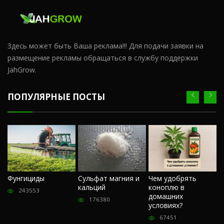
Здесь может быть Ваша реклама!!! Для подачи заявки на
размещение рекламы обращаться в службу поддержки
JahGrow.
ПОПУЛЯРНЫЕ ПОСТЫ
Ч
Фунгициды
Сульфат магния и
Чем удобрять
м
кальций
коноплю в
«
243553
домашних
О
176380
условиях?
п
67451