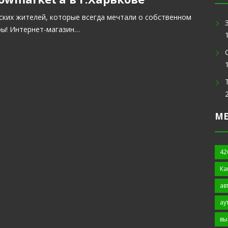
ских жителей, которые всегда мечтали о собственном
ры! Интернет-магазин…
М
42
Ка
ав
ау
вы