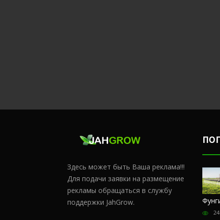
ПО
Здесь может быть Ваша реклама!!!
Для подачи заявки на размещение
рекламы обращаться в службу
Честный
Сульфат
Чем
Фунг
поддержки JahGrow.
обзор
магния и
удобрять
24
магазина
кальций
коноплю в