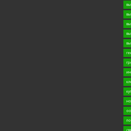
вы
вы
вы
вы
вы
ге
гр
ин
кл
ку
но
ос
по
св