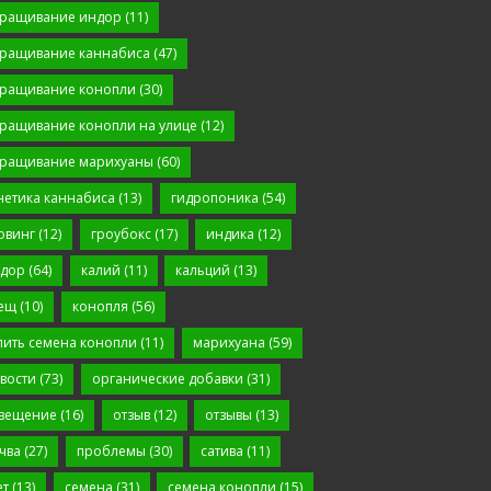
ращивание индор
(11)
ращивание каннабиса
(47)
ращивание конопли
(30)
ращивание конопли на улице
(12)
ращивание марихуаны
(60)
нетика каннабиса
(13)
гидропоника
(54)
овинг
(12)
гроубокс
(17)
индика
(12)
дор
(64)
калий
(11)
кальций
(13)
ещ
(10)
конопля
(56)
пить семена конопли
(11)
марихуана
(59)
вости
(73)
органические добавки
(31)
вещение
(16)
отзыв
(12)
отзывы
(13)
чва
(27)
проблемы
(30)
сатива
(11)
ет
(13)
семена
(31)
семена конопли
(15)