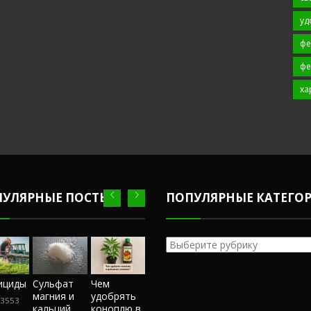
уд
фе
фе
ха
ПУЛЯРНЫЕ ПОСТЫ
ПОПУЛЯРНЫЕ КАТЕГО
Популярные
категории
Честный
ициды
Сульфат
Чем
Фунгициды
Сульфат
обзор
магния и
удобрять
магния и
3553
243553
магазина
кальций
коноплю в
кальций