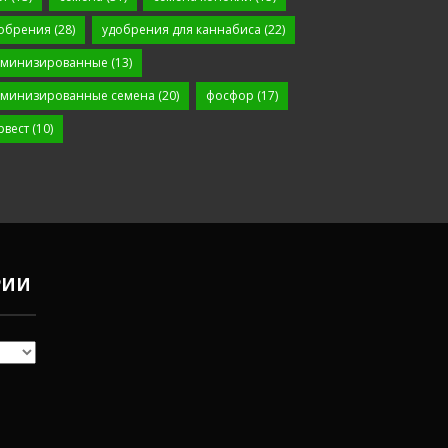
обрения
(28)
удобрения для каннабиса
(22)
минизированные
(13)
минизированные семена
(20)
фосфор
(17)
рвест
(10)
РИИ
Чем
удобрять
коноплю в