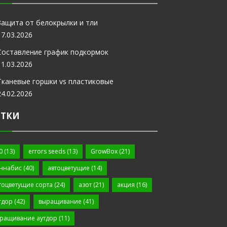
Защита от белокрылки и тли
17.03.2026
Составление график подкормок
11.03.2026
Тканевые горшки vs пластиковые
24.02.2026
ЕТКИ
0
(13)
errors seeds
(13)
GrowBox
(21)
ннабис
(40)
автоцветущие
(14)
тоцветущие сорта
(24)
азот
(21)
акция
(16)
тдор
(42)
выращивание
(41)
ращивание аутдор
(11)