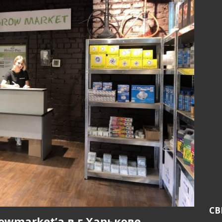
СВ
wmarket’а в г.Харькове