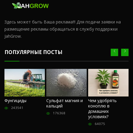
Здесь может быть Ваша реклама!!! Для подачи заявки на
размещение рекламы обращаться в службу поддержки
JahGrow.
ПОПУЛЯРНЫЕ ПОСТЫ
Ч
Фунгициды
Сульфат магния и
Чем удобрять
м
кальций
коноплю в
«
243541
домашних
О
176368
условиях?
п
64075