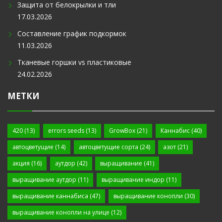
Защита от белокрылки и тли
17.03.2026
Составление график подкормок
11.03.2026
Тканевые горшки vs пластиковые
24.02.2026
МЕТКИ
420
(13)
errors seeds
(13)
GrowBox
(21)
Каннабис
(40)
автоцветущие
(14)
автоцветущие сорта
(24)
азот
(21)
акция
(16)
аутдор
(42)
выращивание
(41)
выращивание аутдор
(11)
выращивание индор
(11)
выращивание каннабиса
(47)
выращивание конопли
(30)
выращивание конопли на улице
(12)