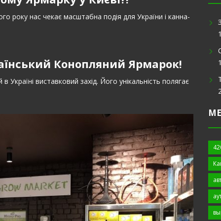
ього року нас чекає масштабна подія для України і канна-
аїнський Конопляний Ярмарок!
 Україні виставковий захід. Його унікальність полягає
М
42
Ка
ав
ау
вы