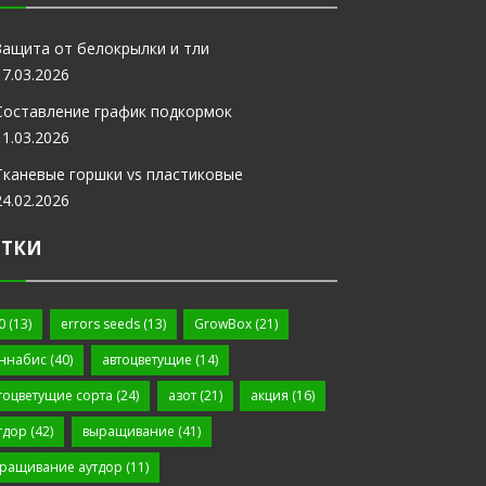
Защита от белокрылки и тли
17.03.2026
Составление график подкормок
11.03.2026
Тканевые горшки vs пластиковые
24.02.2026
ЕТКИ
0
(13)
errors seeds
(13)
GrowBox
(21)
ннабис
(40)
автоцветущие
(14)
тоцветущие сорта
(24)
азот
(21)
акция
(16)
тдор
(42)
выращивание
(41)
ращивание аутдор
(11)