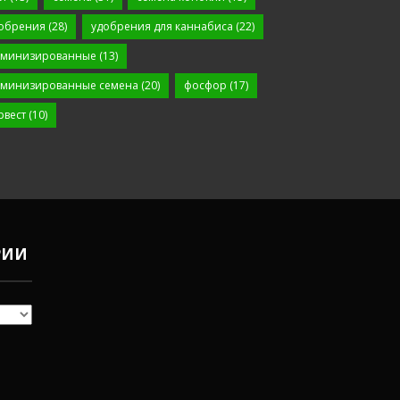
обрения
(28)
удобрения для каннабиса
(22)
минизированные
(13)
минизированные семена
(20)
фосфор
(17)
рвест
(10)
РИИ
Чем
удобрять
коноплю в