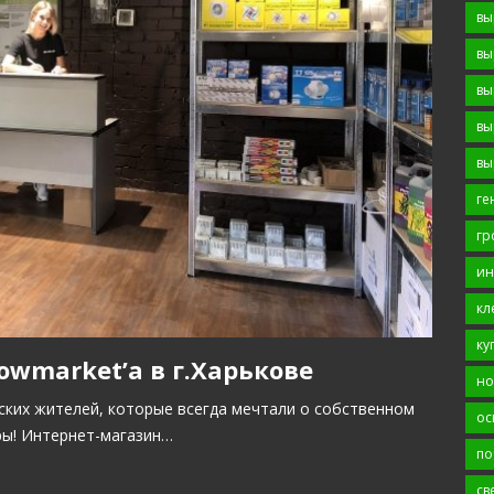
вы
вы
вы
вы
вы
ге
гр
ин
кл
ку
wmarket’а в г.Харькове
но
ских жителей, которые всегда мечтали о собственном
ос
ры! Интернет-магазин…
по
св