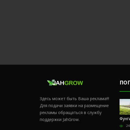
ПО
Здесь может быть Ваша реклама!!!
Для подачи заявки на размещение
рекламы обращаться в службу
Честный
Сульфат
Чем
Фунг
поддержки JahGrow.
обзор
магния и
удобрять
24
магазина
кальций
коноплю в