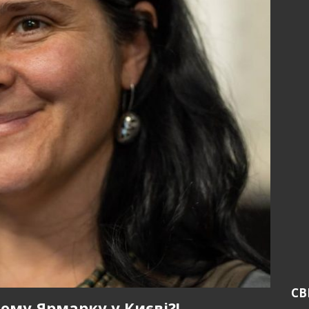
СВ
ому Ярмарку у Києві?!