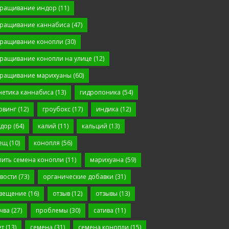
ращивание индор
(11)
ращивание каннабиса
(47)
ращивание конопли
(30)
ращивание конопли на улице
(12)
ращивание марихуаны
(60)
нетика каннабиса
(13)
гидропоника
(54)
овинг
(12)
гроубокс
(17)
индика
(12)
дор
(64)
калий
(11)
кальций
(13)
ещ
(10)
конопля
(56)
пить семена конопли
(11)
марихуана
(59)
вости
(73)
органические добавки
(31)
вещение
(16)
отзыв
(12)
отзывы
(13)
чва
(27)
проблемы
(30)
сатива
(11)
ет
(13)
семена
(31)
семена конопли
(15)