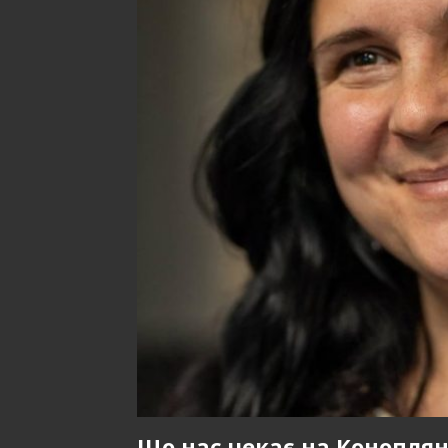
Що нас чекає на Коноплян