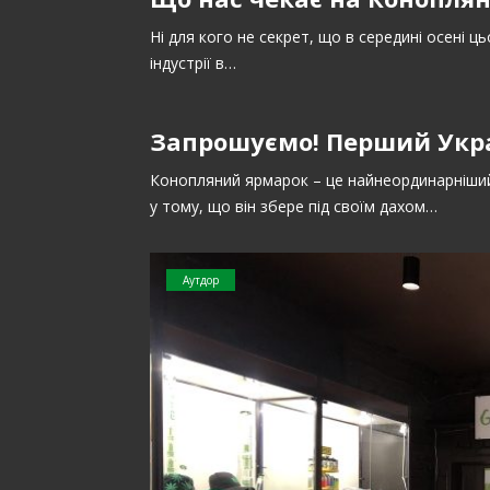
Ні для кого не секрет, що в середині осені ц
індустрії в…
Запрошуємо! Перший Укр
Конопляний ярмарок – це найнеординарніший в
у тому, що він збере під своїм дахом…
Аутдор