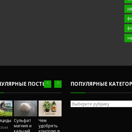
уд
фе
фе
ха
ПУЛЯРНЫЕ ПОСТЫ
ПОПУЛЯРНЫЕ КАТЕГО
Популярные
категории
Честный
ициды
Сульфат
Чем
Фунгициды
Сульфат
обзор
магния и
удобрять
магния и
3544
243544
магазина
кальций
коноплю в
кальций