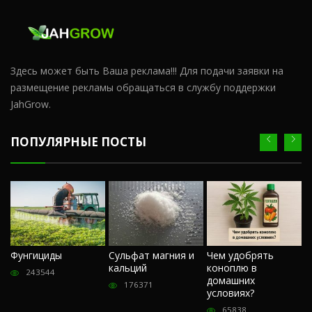
Здесь может быть Ваша реклама!!! Для подачи заявки на
размещение рекламы обращаться в службу поддержки
JahGrow.
ПОПУЛЯРНЫЕ ПОСТЫ
Ч
Фунгициды
Сульфат магния и
Чем удобрять
м
кальций
коноплю в
«
243544
домашних
О
176371
условиях?
п
65838