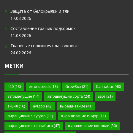
Защита от белокрылки и тли
17.03.2026
Составление график подкормок
11.03.2026
Тканевые горшки vs пластиковые
24.02.2026
МЕТКИ
420
(13)
errors seeds
(13)
GrowBox
(21)
Каннабис
(40)
автоцветущие
(14)
автоцветущие сорта
(24)
азот
(21)
акция
(16)
аутдор
(42)
выращивание
(41)
выращивание аутдор
(11)
выращивание индор
(11)
выращивание каннабиса
(47)
выращивание конопли
(30)