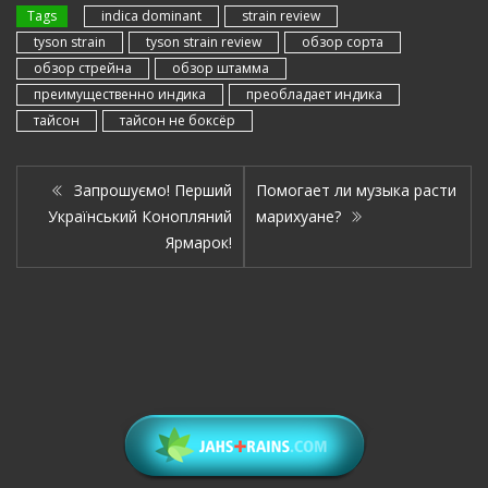
Tags
indica dominant
strain review
tyson strain
tyson strain review
обзор сорта
обзор стрейна
обзор штамма
преимущественно индика
преобладает индика
тайсон
тайсон не боксёр
Запрошуємо! Перший
Помогает ли музыка расти
Український Конопляний
марихуане?
Ярмарок!