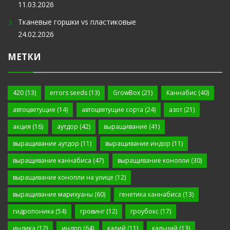
11.03.2026
Тканевые горшки vs пластиковые
24.02.2026
МЕТКИ
420
(13)
errors seeds
(13)
GrowBox
(21)
Каннабис
(40)
автоцветущие
(14)
автоцветущие сорта
(24)
азот
(21)
акция
(16)
аутдор
(42)
выращивание
(41)
выращивание аутдор
(11)
выращивание индор
(11)
выращивание каннабиса
(47)
выращивание конопли
(30)
выращивание конопли на улице
(12)
выращивание марихуаны
(60)
генетика каннабиса
(13)
гидропоника
(54)
гровинг
(12)
гроубокс
(17)
индика
(12)
индор
(64)
калий
(11)
кальций
(13)