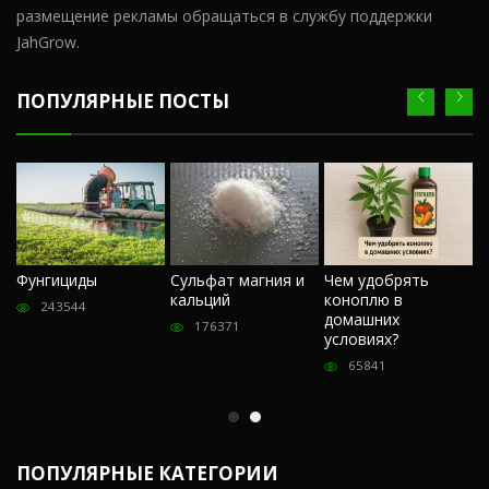
размещение рекламы обращаться в службу поддержки
JahGrow.
ПОПУЛЯРНЫЕ ПОСТЫ
Ч
Фунгициды
Сульфат магния и
Чем удобрять
м
кальций
коноплю в
«
243544
домашних
О
176371
условиях?
п
65841
ПОПУЛЯРНЫЕ КАТЕГОРИИ