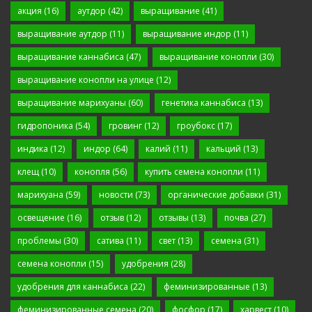
акция
(16)
аутдор
(42)
выращивание
(41)
выращивание аутдор
(11)
выращивание индор
(11)
выращивание каннабиса
(47)
выращивание конопли
(30)
выращивание конопли на улице
(12)
выращивание марихуаны
(60)
генетика каннабиса
(13)
гидропоника
(54)
гровинг
(12)
гроубокс
(17)
индика
(12)
индор
(64)
калий
(11)
кальций
(13)
клещ
(10)
конопля
(56)
купить семена конопли
(11)
марихуана
(59)
новости
(73)
органические добавки
(31)
освещение
(16)
отзыв
(12)
отзывы
(13)
почва
(27)
проблемы
(30)
сатива
(11)
свет
(13)
семена
(31)
семена конопли
(15)
удобрения
(28)
удобрения для каннабиса
(22)
феминизированные
(13)
феминизированные семена
(20)
фосфор
(17)
харвест
(10)