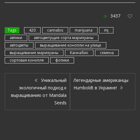
3437
Tags
420
cannabis
marijuana
mj
автики
автоцветущие сорта марихуаны
автоцветы
выращивание конопли на улице
выращивание марихуаны
Каннабис
семена
сортовая конопля
фотики
Уникальный
Легендарные американцы
экологичный подход к
Humboldt в Украине!
выращиванию от Mandala
Seeds