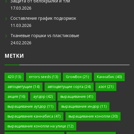
Защита от белокрылки и тли
17.03.2026
Составление график подкормок
11.03.2026
Тканевые горшки vs пластиковые
24.02.2026
МЕТКИ
420
(13)
errors seeds
(13)
GrowBox
(21)
Каннабис
(40)
автоцветущие
(14)
автоцветущие сорта
(24)
азот
(21)
акция
(16)
аутдор
(42)
выращивание
(41)
выращивание аутдор
(11)
выращивание индор
(11)
выращивание каннабиса
(47)
выращивание конопли
(30)
выращивание конопли на улице
(12)