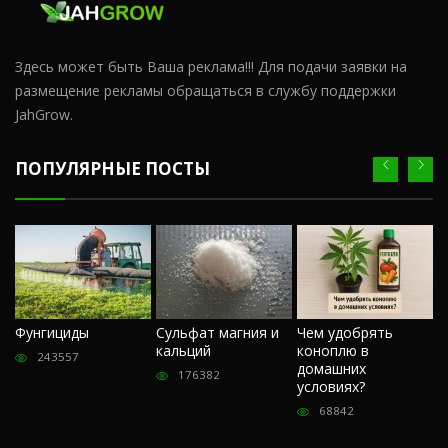
Здесь может быть Ваша реклама!!! Для подачи заявки на
размещение рекламы обращаться в службу поддержки
JahGrow.
ПОПУЛЯРНЫЕ ПОСТЫ
Ч
Фунгициды
Сульфат магния и
Чем удобрять
м
кальций
коноплю в
«
243557
домашних
О
176382
условиях?
п
68842