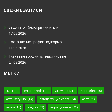
СВЕЖИЕ ЗАПИСИ
Защита от белокрылки и тли
17.03.2026
Составление график подкормок
11.03.2026
Тканевые горшки vs пластиковые
24.02.2026
МЕТКИ
420
(13)
errors seeds
(13)
GrowBox
(21)
Каннабис
(40)
автоцветущие
(14)
автоцветущие сорта
(24)
азот
(21)
акция
(16)
аутдор
(42)
выращивание
(41)