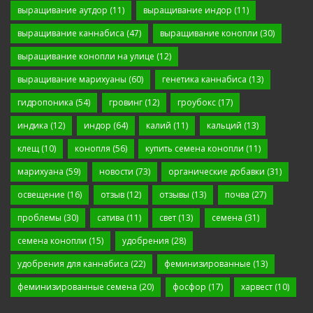
выращивание аутдор
(11)
выращивание индор
(11)
выращивание каннабиса
(47)
выращивание конопли
(30)
выращивание конопли на улице
(12)
выращивание марихуаны
(60)
генетика каннабиса
(13)
гидропоника
(54)
гровинг
(12)
гроубокс
(17)
индика
(12)
индор
(64)
калий
(11)
кальций
(13)
клещ
(10)
конопля
(56)
купить семена конопли
(11)
марихуана
(59)
новости
(73)
органические добавки
(31)
освещение
(16)
отзыв
(12)
отзывы
(13)
почва
(27)
проблемы
(30)
сатива
(11)
свет
(13)
семена
(31)
семена конопли
(15)
удобрения
(28)
удобрения для каннабиса
(22)
феминизированные
(13)
феминизированные семена
(20)
фосфор
(17)
харвест
(10)