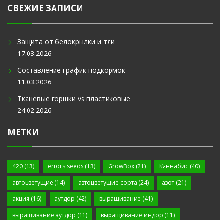
СВЕЖИЕ ЗАПИСИ
Защита от белокрылки и тли
17.03.2026
Составление график подкормок
11.03.2026
Тканевые горшки vs пластиковые
24.02.2026
МЕТКИ
420
(13)
errors seeds
(13)
GrowBox
(21)
Каннабис
(40)
автоцветущие
(14)
автоцветущие сорта
(24)
азот
(21)
акция
(16)
аутдор
(42)
выращивание
(41)
выращивание аутдор
(11)
выращивание индор
(11)