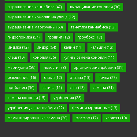
выращивание каннабиса
(47)
выращивание конопли
(30)
выращивание конопли на улице
(12)
выращивание марихуаны
(60)
генетика каннабиса
(13)
гидропоника
(54)
гровинг
(12)
гроубокс
(17)
индика
(12)
индор
(64)
калий
(11)
кальций
(13)
клещ
(10)
конопля
(56)
купить семена конопли
(11)
марихуана
(59)
новости
(73)
органические добавки
(31)
освещение
(16)
отзыв
(12)
отзывы
(13)
почва
(27)
проблемы
(30)
сатива
(11)
свет
(13)
семена
(31)
семена конопли
(15)
удобрения
(28)
удобрения для каннабиса
(22)
феминизированные
(13)
феминизированные семена
(20)
фосфор
(17)
харвест
(10)