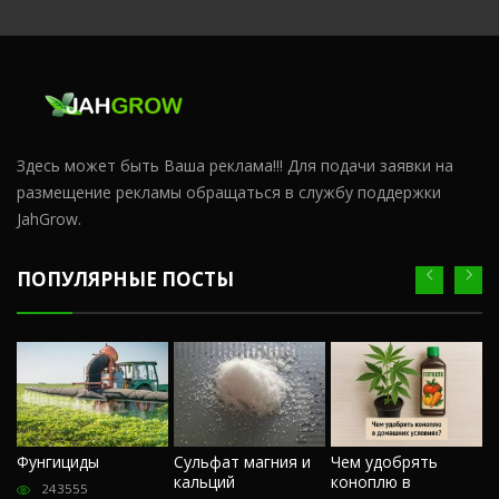
Здесь может быть Ваша реклама!!! Для подачи заявки на
размещение рекламы обращаться в службу поддержки
JahGrow.
ПОПУЛЯРНЫЕ ПОСТЫ
Ч
Фунгициды
Сульфат магния и
Чем удобрять
м
кальций
коноплю в
«
243555