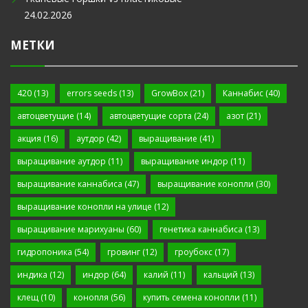
24.02.2026
МЕТКИ
420
(13)
errors seeds
(13)
GrowBox
(21)
Каннабис
(40)
автоцветущие
(14)
автоцветущие сорта
(24)
азот
(21)
акция
(16)
аутдор
(42)
выращивание
(41)
выращивание аутдор
(11)
выращивание индор
(11)
выращивание каннабиса
(47)
выращивание конопли
(30)
выращивание конопли на улице
(12)
выращивание марихуаны
(60)
генетика каннабиса
(13)
гидропоника
(54)
гровинг
(12)
гроубокс
(17)
индика
(12)
индор
(64)
калий
(11)
кальций
(13)
клещ
(10)
конопля
(56)
купить семена конопли
(11)