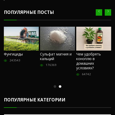
ПОПУЛЯРНЫЕ ПОСТЫ
Ч
Фунгициды
Сульфат магния и
Чем удобрять
м
кальций
коноплю в
«
243543
домашних
О
176369
условиях?
п
64742
ПОПУЛЯРНЫЕ КАТЕГОРИИ