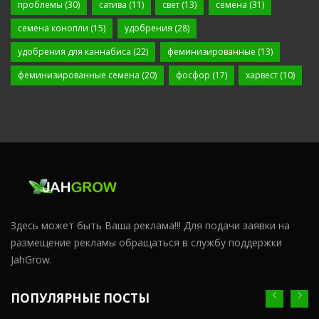
проблемы
(30)
сатива
(11)
свет
(13)
семена
(31)
семена конопли
(15)
удобрения
(28)
удобрения для каннабиса
(22)
феминизированные
(13)
феминизированные семена
(20)
фосфор
(17)
харвест
(10)
Здесь может быть Ваша реклама!!! Для подачи заявки на
размещение рекламы обращаться в службу поддержки
JahGrow.
ПОПУЛЯРНЫЕ ПОСТЫ