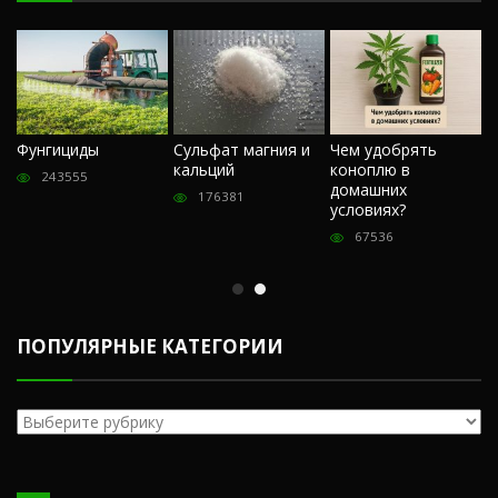
Ч
Фунгициды
Сульфат магния и
Чем удобрять
м
кальций
коноплю в
«
243555
домашних
О
176381
условиях?
п
67536
ПОПУЛЯРНЫЕ КАТЕГОРИИ
Популярные
категории