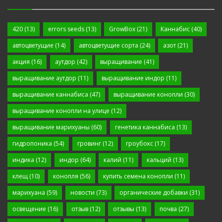
420
(13)
errors seeds
(13)
GrowBox
(21)
Каннабис
(40)
автоцветущие
(14)
автоцветущие сорта
(24)
азот
(21)
акция
(16)
аутдор
(42)
выращивание
(41)
выращивание аутдор
(11)
выращивание индор
(11)
выращивание каннабиса
(47)
выращивание конопли
(30)
выращивание конопли на улице
(12)
выращивание марихуаны
(60)
генетика каннабиса
(13)
гидропоника
(54)
гровинг
(12)
гроубокс
(17)
индика
(12)
индор
(64)
калий
(11)
кальций
(13)
клещ
(10)
конопля
(56)
купить семена конопли
(11)
марихуана
(59)
новости
(73)
органические добавки
(31)
освещение
(16)
отзыв
(12)
отзывы
(13)
почва
(27)