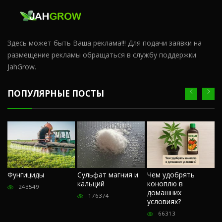
Здесь может быть Ваша реклама!!! Для подачи заявки на
размещение рекламы обращаться в службу поддержки
JahGrow.
ПОПУЛЯРНЫЕ ПОСТЫ
Ч
Фунгициды
Сульфат магния и
Чем удобрять
м
кальций
коноплю в
«
243549
домашних
О
176374
условиях?
п
66313