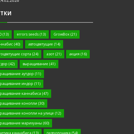
24.02.2026
ЕТКИ
0
(13)
errors seeds
(13)
GrowBox
(21)
ннабис
(40)
автоцветущие
(14)
тоцветущие сорта
(24)
азот
(21)
акция
(16)
тдор
(42)
выращивание
(41)
ращивание аутдор
(11)
ращивание индор
(11)
ращивание каннабиса
(47)
ращивание конопли
(30)
ращивание конопли на улице
(12)
ращивание марихуаны
(60)
нетика каннабиса
(13)
гидропоника
(54)