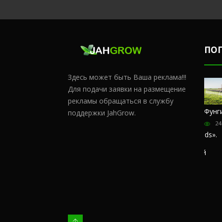
ПО
Здесь может быть Ваша реклама!!!
Для подачи заявки на размещение
рекламы обращаться в службу
Честный
Сульфат
Чем
Фунг
поддержки JahGrow.
обзор
магния и
удобрять
24
магазина
кальций
коноплю в
«Hohlandseeds».
домашних
176380
Отзывы
условиях?
покупателей
67433
57406