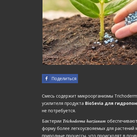
Поделиться
Смесь содержит микроорганизмы Trichoderma
усилителя продукта
BioSevia для гидропо
не потребуется.
Бактерии
Trichoderma harzianum
обеспечивают
форму более легкоусвояемых для растений 
природные процессы, что происходят в почве