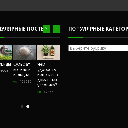
ПУЛЯРНЫЕ ПОСТЫ
ПОПУЛЯРНЫЕ КАТЕГО
Популярные
категории
Честный
ициды
Сульфат
Чем
Фунгициды
Сульфат
обзор
магния и
удобрять
магния и
3553
243553
магазина
кальций
коноплю в
кальций
«Hohlandseeds».
домашних
176380
176380
Отзывы
условиях?
покупателей
67433
57406