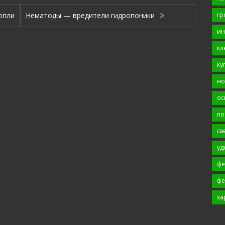
гр
опли
Нематоды — вредители гидропоники
ин
кл
ку
но
ос
по
св
уд
фе
фе
ха