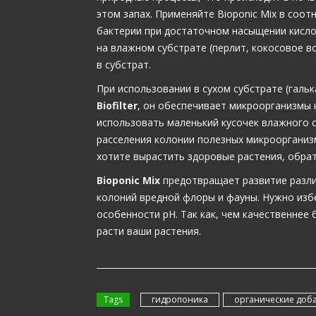
этом запах. Применяйте Bioponic Mix в соот
бактерии при достаточном насыщении кисло
на влажном субстрате (перлит, кокосовое в
в субстрат.
При использовании в сухом субстрате (гальк
Biofilter
, он обеспечивает микроорганизмы
использовать маленький кусочек влажного с
расселения колонии полезных микроорганизм
хотите вырастить здоровые растения, обрат
Bioponic Mix
предотвращает развитие разли
колоний вредной флоры и фауны. Нужно изб
особенности рН. Так как, чем качественнее
расти ваши растения.
Tags
гидропоника
органические доб