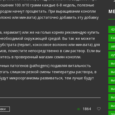
ношении 100 л/10 грамм каждые 6-8 недель, полезные
М
родом начнут процветать. При выращивании конопли
олокно или мин.вата) достаточно добавить эту добавку
42
а, керамзит) или же на голых корнях рекомендую купить
Ка
 необходимой окружающей средой. Вы так же можете
убстрата (перлит, кокосовое волокно или мин.вата) для
ав
ов, поместите непосредственно в сам раствор. Если вы
ау
итесь в проверенный магазин семян конопли.
вы
чных патогенов (pathogens) подавляя витальность
егать слишком резкой смены температуры раствора, в
вы
 будут микроорганизмы развиваться, тем лучше будут
вы
вы
вы
вы
1864
авки
ге