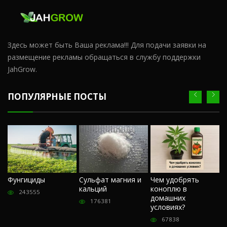
Здесь может быть Ваша реклама!!! Для подачи заявки на
размещение рекламы обращаться в службу поддержки
JahGrow.
ПОПУЛЯРНЫЕ ПОСТЫ
Ч
Фунгициды
Сульфат магния и
Чем удобрять
м
кальций
коноплю в
«
243555
домашних
О
176381
условиях?
п
67838