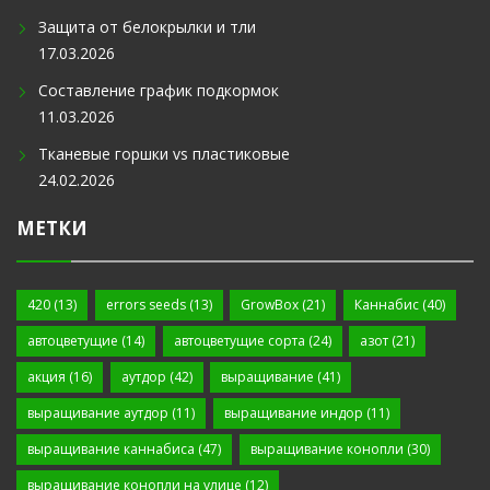
Защита от белокрылки и тли
17.03.2026
Составление график подкормок
11.03.2026
Тканевые горшки vs пластиковые
24.02.2026
МЕТКИ
420
(13)
errors seeds
(13)
GrowBox
(21)
Каннабис
(40)
автоцветущие
(14)
автоцветущие сорта
(24)
азот
(21)
акция
(16)
аутдор
(42)
выращивание
(41)
выращивание аутдор
(11)
выращивание индор
(11)
выращивание каннабиса
(47)
выращивание конопли
(30)
выращивание конопли на улице
(12)