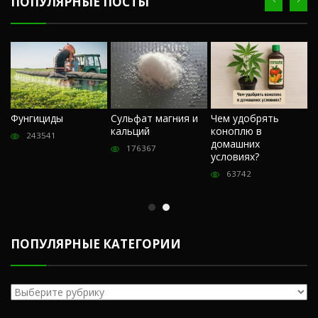
ПОПУЛЯРНЫЕ ПОСТЫ
Ч
Фунгициды
Сульфат магния и
Чем удобрять
м
кальций
коноплю в
«
243541
домашних
О
176367
условиях?
п
63742
ПОПУЛЯРНЫЕ КАТЕГОРИИ
Популярные
категории