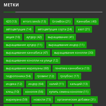
МЕТКИ
420
(13)
errors seeds
(13)
GrowBox
(21)
Каннабис
(40)
автоцветущие
(14)
автоцветущие сорта
(24)
азот
(21)
акция
(16)
аутдор
(42)
выращивание
(41)
выращивание аутдор
(11)
выращивание индор
(11)
выращивание каннабиса
(47)
выращивание конопли
(30)
выращивание конопли на улице
(12)
выращивание марихуаны
(60)
генетика каннабиса
(13)
гидропоника
(54)
гровинг
(12)
гроубокс
(17)
индика
(12)
индор
(64)
калий
(11)
кальций
(13)
клещ
(10)
конопля
(56)
купить семена конопли
(11)
марихуана
(59)
новости
(73)
органические добавки
(31)