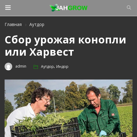
Главная
Аутдор
Сбор урожая конопли
или Харвест
,
admin
Аутдор
Индор