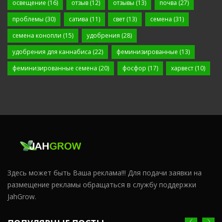
освещение
(16)
отзыв
(12)
отзывы
(13)
почва
(27)
проблемы
(30)
сатива
(11)
свет
(13)
семена
(31)
семена конопли
(15)
удобрения
(28)
удобрения для каннабиса
(22)
феминизированные
(13)
феминизированные семена
(20)
фосфор
(17)
харвест
(10)
Здесь может быть Ваша реклама!!! Для подачи заявки на
размещение рекламы обращаться в службу поддержки
JahGrow.