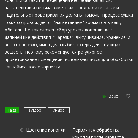
конопли оставит в помещении неслабый запашок,
насыщенный и весьма заметный. Продолжительные и
тщательные проветривания должны помочь. Процесс сушки
тоже сопровождается “нагнетанием” ароматов в вашу
обитель. Не так сложен сбор урожая конопли, как
дальнейшие действия. “Нарезка”, высушивание, хранение: и
все это необходимо сделать без потерь действующих
веществ. Поэтому рекомендуется регулярное
проветривание помещений, использующихся для обработки
каннабиса после харвеста.
3505
Tags
аутдор
индор
Цветение конопли
Первичная обработка
конопли после харвеста