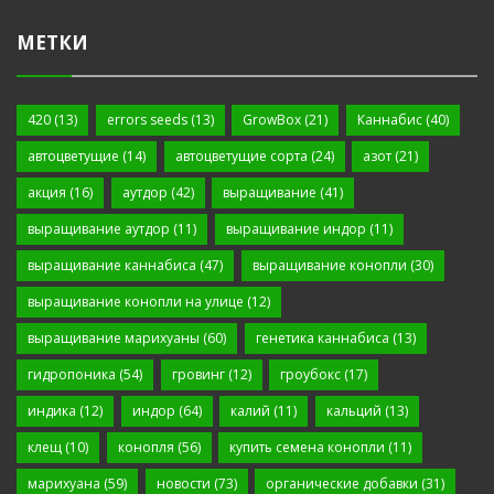
МЕТКИ
420
(13)
errors seeds
(13)
GrowBox
(21)
Каннабис
(40)
автоцветущие
(14)
автоцветущие сорта
(24)
азот
(21)
акция
(16)
аутдор
(42)
выращивание
(41)
выращивание аутдор
(11)
выращивание индор
(11)
выращивание каннабиса
(47)
выращивание конопли
(30)
выращивание конопли на улице
(12)
выращивание марихуаны
(60)
генетика каннабиса
(13)
гидропоника
(54)
гровинг
(12)
гроубокс
(17)
индика
(12)
индор
(64)
калий
(11)
кальций
(13)
клещ
(10)
конопля
(56)
купить семена конопли
(11)
марихуана
(59)
новости
(73)
органические добавки
(31)