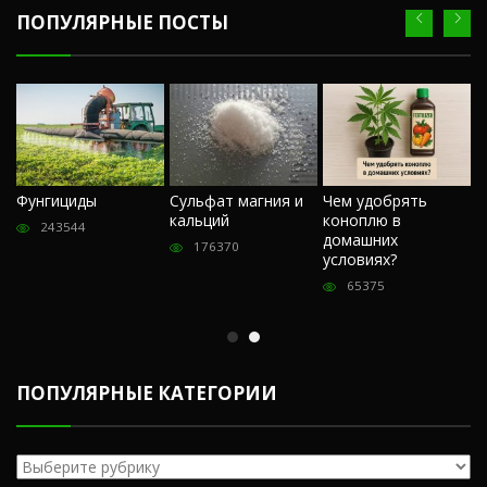
ПОПУЛЯРНЫЕ ПОСТЫ
Ч
Фунгициды
Сульфат магния и
Чем удобрять
м
кальций
коноплю в
«
243544
домашних
О
176370
условиях?
п
65375
ПОПУЛЯРНЫЕ КАТЕГОРИИ
Популярные