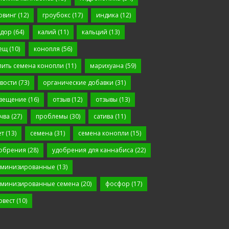
овинг
(12)
гроубокс
(17)
индика
(12)
дор
(64)
калий
(11)
кальций
(13)
ещ
(10)
конопля
(56)
пить семена конопли
(11)
марихуана
(59)
вости
(73)
органические добавки
(31)
вещение
(16)
отзыв
(12)
отзывы
(13)
чва
(27)
проблемы
(30)
сатива
(11)
ет
(13)
семена
(31)
семена конопли
(15)
обрения
(28)
удобрения для каннабиса
(22)
минизированные
(13)
минизированные семена
(20)
фосфор
(17)
рвест
(10)