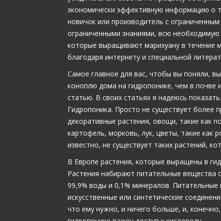
экономически эффективную информацию о т
новичок или производитель с ограниченны
ограниченными знаниями, всю необходимую 
которые выращивают марихуану в течение м
благодаря интернету и специальной литерат
Самое главное для вас, чтобы вы поняли, в
коноплю дома на гидропонике, чем в почве и
статью. В своих статьях я надеюсь показать 
Гидропоника. Просто не существует более п
декоративные растения, овощи, такие как по
картофель, морковь, лук, цветы, такие как р
известно, не существует таких растений, к
В Европе растения, которые выращены в гид
Растения набирают питательные вещества 
99,9% воды и 0,1% минералов. Питательные 
искусственные или синтетические соединения
что ему нужно, и ничего больше, и, конечно
гидропонике важен доступ к кислороду.