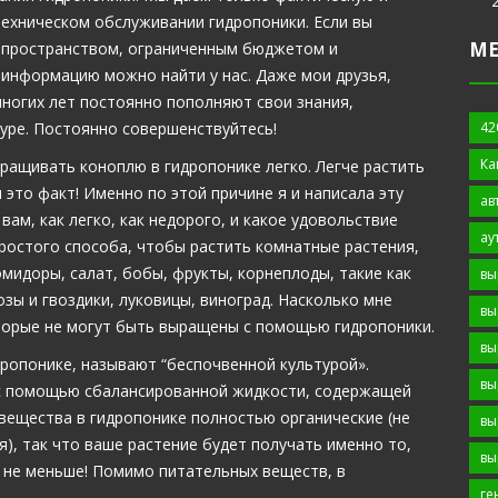
ехническом обслуживании гидропоники. Если вы
М
м пространством, ограниченным бюджетом и
информацию можно найти у нас. Даже мои друзья,
ногих лет постоянно пополняют свои знания,
42
уре. Постоянно совершенствуйтесь!
Ка
ыращивать коноплю в гидропонике легко. Легче растить
 это факт! Именно по этой причине я и написала эту
ав
вам, как легко, как недорого, и какое удовольствие
ау
ростого способа, чтобы растить комнатные растения,
мидоры, салат, бобы, фрукты, корнеплоды, такие как
вы
озы и гвоздики, луковицы, виноград. Насколько мне
вы
оторые не могут быть выращены с помощью гидропоники.
вы
ропонике, называют “беспочвенной культурой».
вы
с помощью сбалансированной жидкости, содержащей
вещества в гидропонике полностью органические (не
вы
), так что ваше растение будет получать именно то,
вы
, не меньше! Помимо питательных веществ, в
ге