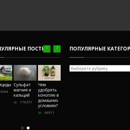
ПУЛЯРНЫЕ ПОСТЫ
ПОПУЛЯРНЫЕ КАТЕГО
Популярные
категории
Честный
ициды
Сульфат
Чем
Фунгициды
Сульфат
обзор
магния и
удобрять
магния и
3544
243544
магазина
кальций
коноплю в
кальций
«Hohlandseeds».
домашних
176371
176371
Отзывы
условиях?
покупателей
66011
57398