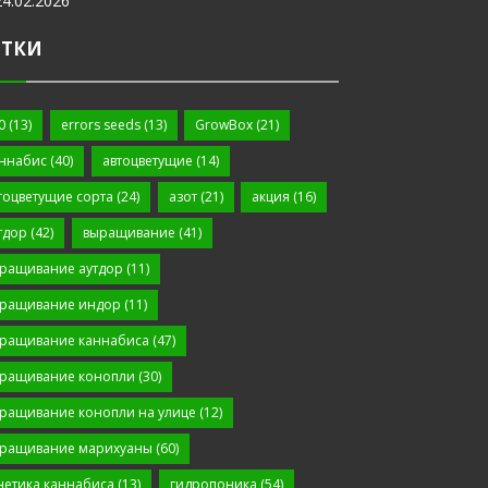
24.02.2026
ЕТКИ
0
(13)
errors seeds
(13)
GrowBox
(21)
ннабис
(40)
автоцветущие
(14)
тоцветущие сорта
(24)
азот
(21)
акция
(16)
тдор
(42)
выращивание
(41)
ращивание аутдор
(11)
ращивание индор
(11)
ращивание каннабиса
(47)
ращивание конопли
(30)
ращивание конопли на улице
(12)
ращивание марихуаны
(60)
нетика каннабиса
(13)
гидропоника
(54)