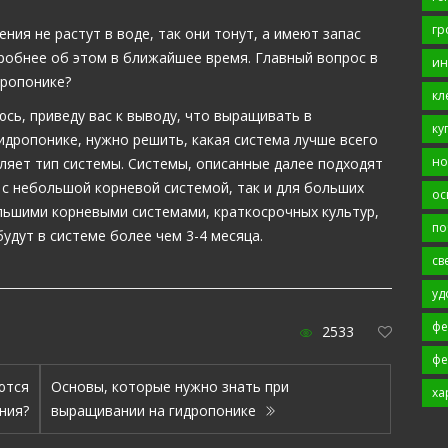
гр
ния не растут в воде, так они тонут, а имеют запас
дробнее об этом в ближайшее время. Главный вопрос в
ин
дропонике?
кл
юсь, приведу вас к выводу, что выращивать в
ку
гидропонике, нужно решить, какая система лучше всего
но
ляет тип системы. Системы, описанные далее подходят
ь с небольшой корневой системой, так и для больших
ос
ольшими корневыми системами, краткосрочных культур,
по
будут в системе более чем 3-4 месяца.
св
уд
фе
2533
фе
ются
Основы, которые нужно знать при
ха
ния?
выращивании на гидропонике