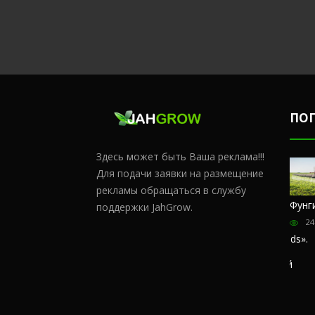
ПО
Здесь может быть Ваша реклама!!!
Для подачи заявки на размещение
рекламы обращаться в службу
Честный
Сульфат
Чем
Фунг
поддержки JahGrow.
обзор
магния и
удобрять
24
магазина
кальций
коноплю в
«Hohlandseeds».
домашних
176371
Отзывы
условиях?
покупателей
66011
57398